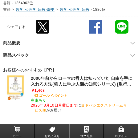
書籍
-
1364962位
書籍
>
哲学･心理学･宗教･歴史
>
哲学･心理学･宗教
-
1886位
シェアする
商品概要
商品スペック
お客様へのおすすめ【PR】
2000年前からローマの哲人は知っていた 自由を手に
入れる方法(哲人に学ぶ人類の知恵シリーズ) [単行...
￥1,408
43
ゴールドポイント
在庫あり
2026年8月10日月曜日まで
に
ヨドバシエクストリームサ
ービス便
がお届け
カート
お気に入り
注文照会
ログイン