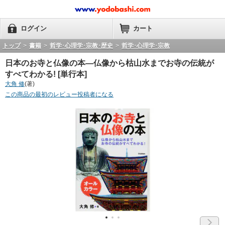
ログイン
カート
トップ
>
書籍
>
哲学･心理学･宗教･歴史
>
哲学･心理学･宗教
日本のお寺と仏像の本―仏像から枯山水までお寺の伝統が
すべてわかる! [単行本]
大角 修
(著)
この商品の最初のレビュー投稿者になる