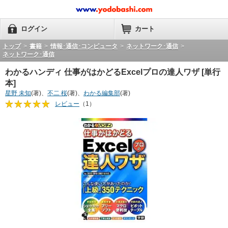
ログイン
カート
トップ
>
書籍
>
情報･通信･コンピュータ
>
ネットワーク･通信
>
ネットワーク･通信
わかるハンディ 仕事がはかどるExcelプロの達人ワザ [単行
本]
星野 未知
(著)、
不二 桜
(著)、
わかる編集部
(著)
レビュー
（1）