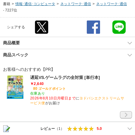
書籍
>
情報･通信･コンピュータ
>
ネットワーク･通信
>
ネットワーク･通信
-
7227位
シェアする
商品概要
商品スペック
お客様へのおすすめ【PR】
遅延VS.ゲームラグの全対策 [単行本]
￥2,640
80
ゴールドポイント
在庫あり
2026年8月10日月曜日まで
に
ヨドバシエクストリームサ
ービス便
がお届け
レビュー
（1）
5.0