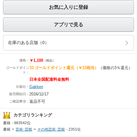
お気に入りに登録
アプリで見る
在庫のある店舗（0）
￥1,100
価格：
（税込）
33
ゴールドポイント還元
（￥33相当）
（価格の3％還元）
ゴールドポイン
ト：
日本全国配達料金無料
Gakken
出版社：
2016/11/17
販売開始日：
返品不可
ご確認事項：
カテゴリランキング
書籍
-
983542位
書籍
>
芸術･芸能
>
その他芸術･芸能
-
2351位