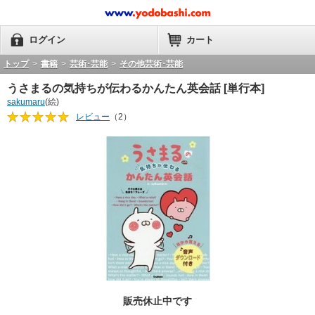
ログイン
カート
トップ
>
書籍
>
芸術･芸能
>
その他芸術･芸能
うさまるの気持ちが伝わるかんたん英会話 [単行本]
sakumaru
(絵)
レビュー
（2）
販売休止中です