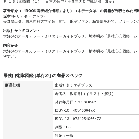
Ｆ‐１５Ｊ戦闘機（１）―日本の領空を守る主力制空戦闘機 ほか）
著者紹介（「BOOK著者紹介情報」より）（本データはこの書籍が刊行された当
坂本 明
(サカモト アキラ)
長野県出身。東京理科大学卒業。雑誌『航空ファン』編集部を経て、フリーラン
出版社からのコメント
大好評のオールカラー・ミリタリーガイドブック、坂本明の「最強〇〇図鑑」シ
内容紹介
大好評のオールカラー・ミリタリーガイドブック、坂本明の「最強〇〇図鑑」シ
やすい。
最強自衛隊図鑑 [単行本] の商品スペック
商品仕様
出版社名：学研プラス
著者名：坂本 明（イラスト・解説）
発行年月日：2018/06/05
ISBN-10：405406647X
ISBN-13：9784054066472
判型：B6
対象：一般