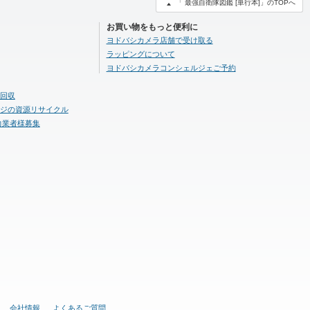
「 最強自衛隊図鑑 [単行本]」のTOPへ
お買い物をもっと便利に
ヨドバシカメラ店舗で受け取る
ラッピングについて
ヨドバシカメラコンシェルジェご予約
回収
ジの資源リサイクル
力業者様募集
会社情報
よくあるご質問