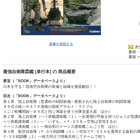
画像を投稿する
カ
書籍
書籍
最強自衛隊図鑑 [単行本] の 商品概要
要旨（「BOOK」データベースより）
日本を守る！陸海空自衛隊の装備と組織を徹底解説！！
目次（「BOOK」データベースより）
第１章 陸上自衛隊（普通科の戦闘装備―更新された陸上自衛隊の戦闘装備
８９式小銃―ＮＡＴＯ規格の国産アサルト・ライフル
ミニミ軽機関銃―８９式と同じ弾薬を使う分隊支援火器 ほか）
第２章 海上自衛隊（ヘリ搭載護衛艦（１）―全通飛行甲板を持つひゅうが型護
ヘリ搭載護衛艦（２）―「いずも」＋Ｆ‐３５Ｂ＝空母は実現するか
イージス護衛艦（１）―海自初のイージス護衛艦こんごう型 ほか）
第３章 航空自衛隊（Ｆ‐３５戦闘機（１）―空自でＦ‐３５Ａを運用する最初の
Ｆ‐３５戦闘機（２）―味方同士で情報共有してチームで戦う