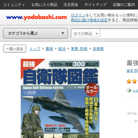
コミュニティ
お気に入り商品
注文照会
サイトマップ
店舗のご案内
ログイン
をしてお買い物をもっと便利に
商品お届け地域を設定
すると、商品情報
カテゴリから選ぶ
全ての商品
トップ
>
書籍
>
政治
>
軍事･防衛
>
自衛隊
一覧へ戻る
最強
坂本 明
レ
ゴール
フ