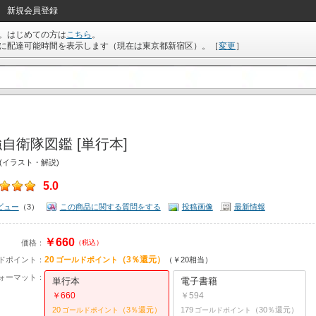
新規会員登録
。はじめての方は
こちら
。
に配達可能時間を表示します（現在は
東京都新宿区
）。
［
変更
］
自衛隊図鑑 [単行本]
(イラスト・解説)
5.0
ビュー
（3）
この商品に関する質問をする
投稿画像
最新情報
￥660
価格：
（税込）
20
（3％還元）
ドポイント：
ゴールドポイント
（￥20相当）
ォーマット：
単行本
電子書籍
￥660
￥594
20
（3％還元）
179
（30％還元）
ゴールドポイント
ゴールドポイント