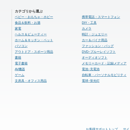
カテゴリから選ぶ
ベビー・おもちゃ・ホビー
携帯電話・スマートフォン
食品＆飲料・お酒
DIY・工具
家電
カメラ
ヘルス＆ビューティー
時計・ジュエリー
ホーム＆キッチン・ペット
カー＆バイク用品
パソコン
ファッション・バッグ
アウトドア・スポーツ用品
DVD･ブルーレイソフト
書籍
オーディオソフト
電子書籍
メモリーカード・記録メディア
AV機器
電池･充電池
ゲーム
自転車・パーソナルモビリティ
文房具・オフィス用品
電球･蛍光灯
お客様サポートトップ
サイ