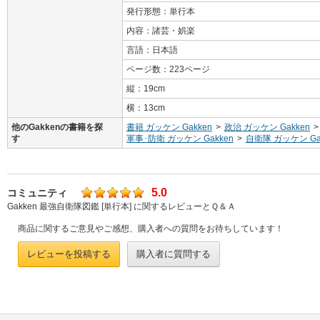
発行形態：単行本
内容：諸芸・娯楽
言語：日本語
ページ数：223ページ
縦：19cm
横：13cm
他のGakkenの書籍を探
書籍 ガッケン Gakken
>
政治 ガッケン Gakken
>
す
軍事･防衛 ガッケン Gakken
>
自衛隊 ガッケン Ga
5.0
コミュニティ
Gakken 最強自衛隊図鑑 [単行本] に関するレビューとＱ＆Ａ
商品に関するご意見やご感想、購入者への質問をお待ちしています！
レビューを投稿する
購入者に質問する