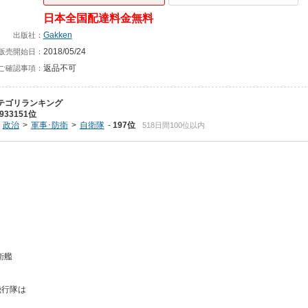
日本全国配達料金無料
Gakken
出版社：
2018/05/24
販売開始日：
返品不可
ご確認事項：
テゴリランキング
933151位
政治
軍事･防衛
自衛隊
197位
518日間100位以内
衛艦
飛行隊は