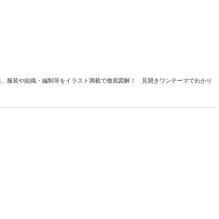
法、服装や組織・編制等をイラスト満載で徹底図解！ 見開きワンテーマでわかり