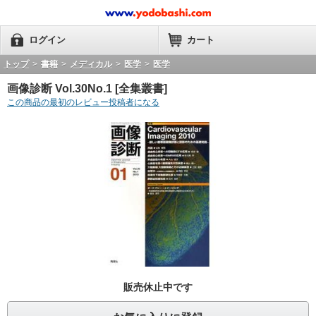
ログイン
カート
トップ
>
書籍
>
メディカル
>
医学
>
医学
画像診断 Vol.30No.1 [全集叢書]
この商品の最初のレビュー投稿者になる
販売休止中です