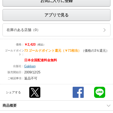
お気に入りに登録
アプリで見る
在庫のある店舗（0）
￥2,420
価格：
（税込）
73
ゴールドポイント還元
（￥73相当）
（価格の3％還元）
ゴールドポイン
ト：
日本全国配達料金無料
Gakken
出版社：
2009/12/25
販売開始日：
返品不可
ご確認事項：
シェアする
商品概要