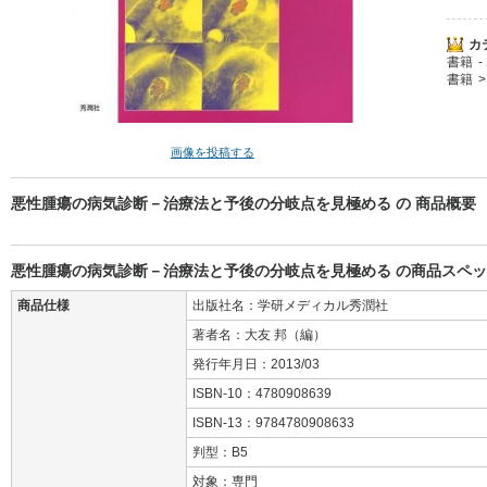
カ
書籍
書籍
画像を投稿する
悪性腫瘍の病気診断－治療法と予後の分岐点を見極める の 商品概要
悪性腫瘍の病気診断－治療法と予後の分岐点を見極める の商品スペ
商品仕様
出版社名：学研メディカル秀潤社
著者名：大友 邦（編）
発行年月日：2013/03
ISBN-10：4780908639
ISBN-13：9784780908633
判型：B5
対象：専門