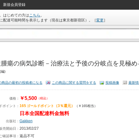
新規会員登録
。はじめての方は
こちら
。
に配達可能時間を表示します（現在は
東京都新宿区
）。
［
変更
］
性腫瘍の病気診断－治療法と予後の分岐点を見極める
(編)
の商品の最初の投稿者になる
この商品に関する質問をする
投稿画像
最新情
￥5,500
価格：
（税込）
165
（3％還元）
ドポイント：
ゴールドポイント
（￥165相当）
日本全国配達料金無料
Gakken
出版社：
2013/02/27
販売開始日：
返品不可
ご確認事項：