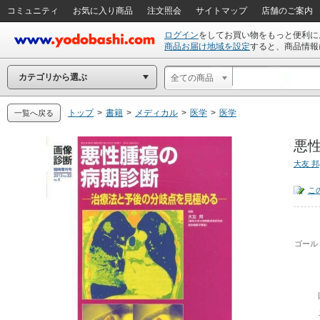
コミュニティ
お気に入り商品
注文照会
サイトマップ
店舗のご案内
ログイン
をしてお買い物をもっと便利に
商品お届け地域を設定
すると、商品情報
カテゴリから選ぶ
全ての商品
トップ
>
書籍
>
メディカル
>
医学
>
医学
一覧へ戻る
悪
大友 邦
こ
ゴール