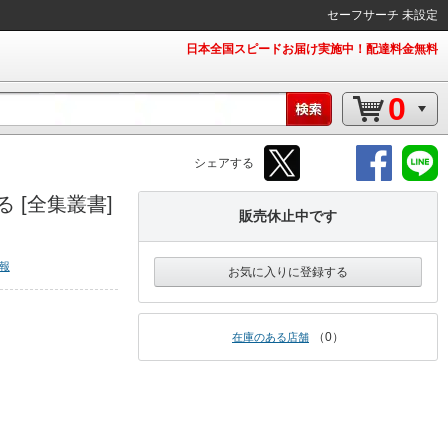
セーフサーチ 未設定
日本全国スピードお届け実施中！配達料金無料
0
シェアする
 [全集叢書]
販売休止中です
報
お気に入りに登録する
0
在庫のある店舗