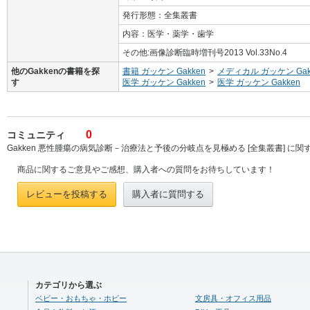
発行形態：全集叢書
内容：医学・薬学・歯学
その他:画像診断臨時増刊号2013 Vol.33No.4
他のGakkenの書籍を探
書籍 ガッケン Gakken
>
メディカル ガッケン Gak
す
医学 ガッケン Gakken
>
医学 ガッケン Gakken
0
コミュニティ
Gakken 悪性腫瘍の病気診断－治療法と予後の分岐点を見極める [全集叢書] に
商品に関するご意見やご感想、購入者への質問をお待ちしています！
レビューを投稿する
購入者に質問する
カテゴリから選ぶ
ベビー・おもちゃ・ホビー
文房具・オフィス用品