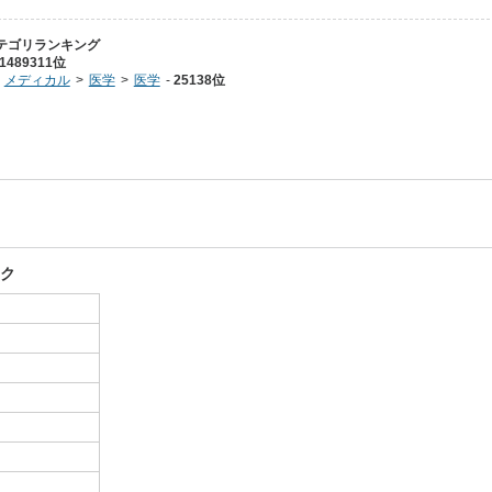
テゴリランキング
1489311位
メディカル
医学
医学
25138位
ック