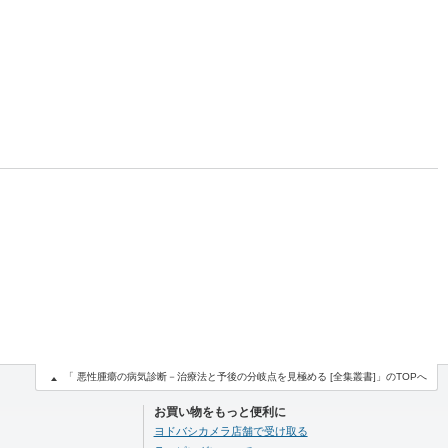
「 悪性腫瘍の病気診断－治療法と予後の分岐点を見極める [全集叢書]」のTOPへ
お買い物をもっと便利に
ヨドバシカメラ店舗で受け取る