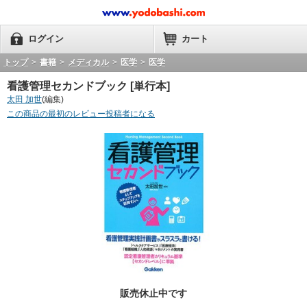
ログイン
カート
トップ
>
書籍
>
メディカル
>
医学
>
医学
看護管理セカンドブック [単行本]
太田 加世
(編集)
この商品の最初のレビュー投稿者になる
販売休止中です