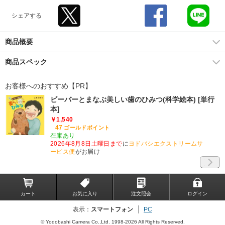
シェアする
商品概要
商品スペック
お客様へのおすすめ【PR】
ビーバーとまなぶ美しい歯のひみつ(科学絵本) [単行
本]
￥1,540
47
ゴールドポイント
在庫あり
2026年8月8日土曜日まで
に
ヨドバシエクストリームサ
ービス便
がお届け
カート
お気に入り
注文照会
ログイン
表示：
スマートフォン
PC
© Yodobashi Camera Co.,Ltd. 1998-2026 All Rights Reserved.