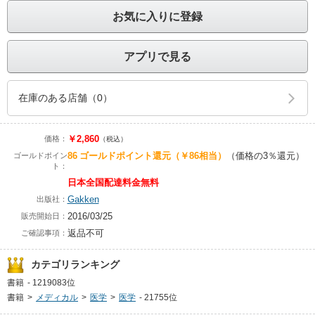
お気に入りに登録
アプリで見る
在庫のある店舗（0）
￥2,860
価格：
（税込）
86
ゴールドポイント還元
（￥86相当）
（価格の3％還元）
ゴールドポイン
ト：
日本全国配達料金無料
Gakken
出版社：
2016/03/25
販売開始日：
返品不可
ご確認事項：
カテゴリランキング
書籍
-
1219083位
書籍
>
メディカル
>
医学
>
医学
-
21755位