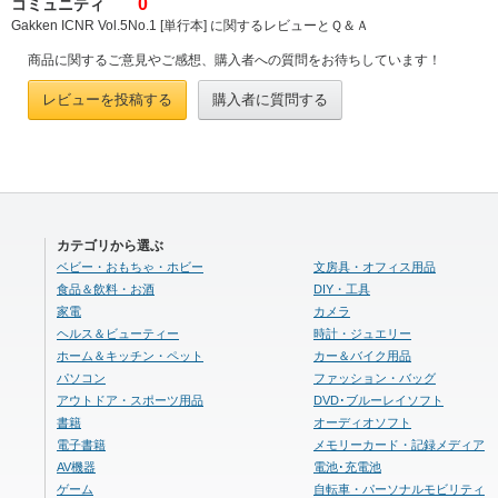
0
コミュニティ
Gakken ICNR Vol.5No.1 [単行本] に関するレビューとＱ＆Ａ
商品に関するご意見やご感想、購入者への質問をお待ちしています！
レビューを投稿する
購入者に質問する
カテゴリから選ぶ
ベビー・おもちゃ・ホビー
文房具・オフィス用品
食品＆飲料・お酒
DIY・工具
家電
カメラ
ヘルス＆ビューティー
時計・ジュエリー
ホーム＆キッチン・ペット
カー＆バイク用品
パソコン
ファッション・バッグ
アウトドア・スポーツ用品
DVD･ブルーレイソフト
書籍
オーディオソフト
電子書籍
メモリーカード・記録メディア
AV機器
電池･充電池
ゲーム
自転車・パーソナルモビリティ