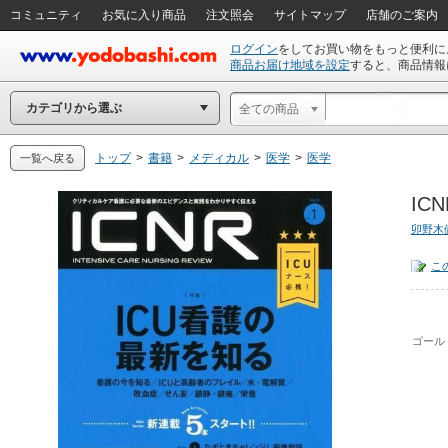
コミュニティ
お気に入り商品
注文照会
サイトマップ
店舗のご案内
ログイン
をしてお買い物をもっと便利に
商品お届け地域を設定
すると、商品情報
カテゴリから選ぶ
全ての商品
トップ
>
書籍
>
メディカル
>
医学
>
医学
一覧へ戻る
ICN
卯野木
こ
ゴール