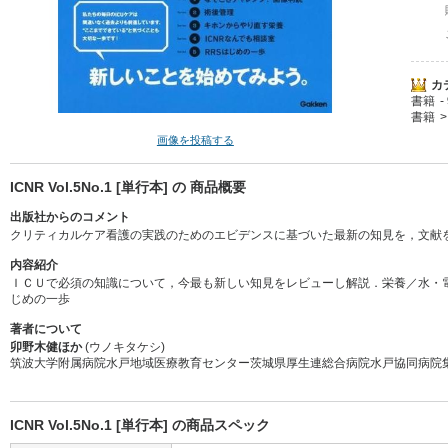
カ
書籍
書籍
画像を投稿する
ICNR Vol.5No.1 [単行本] の 商品概要
出版社からのコメント
クリティカルケア看護の実践のためのエビデンスに基づいた最新の知見を，文献
内容紹介
ＩＣＵで必須の知識について，今最も新しい知見をレビューし解説．栄養／水・
じめの一歩
著者について
卯野木健ほか
(ウノキタケシ)
筑波大学附属病院水戸地域医療教育センター茨城県厚生連総合病院水戸協同病院
ICNR Vol.5No.1 [単行本] の商品スペック