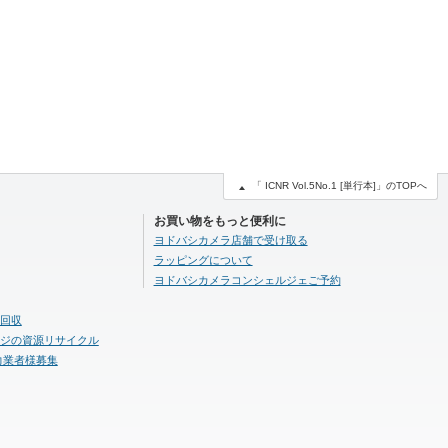
「 ICNR Vol.5No.1 [単行本]」のTOPへ
お買い物をもっと便利に
ヨドバシカメラ店舗で受け取る
ラッピングについて
ヨドバシカメラコンシェルジェご予約
回収
ジの資源リサイクル
力業者様募集