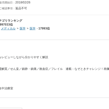
2018/02/26
販売開始日：
返品不可
ご確認事項：
テゴリランキング
997033位
メディカル
医学
医学
17993位
をレビューしながら分かりやすく解説
電解質／せん妄／鎮静・鎮痛／敗血症／フレイル 連載：なぞときチャレンジ！画
集中治療室