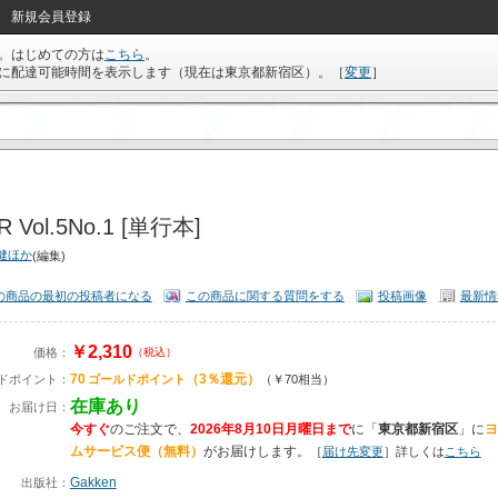
新規会員登録
。はじめての方は
こちら
。
に配達可能時間を表示します（現在は
東京都新宿区
）。
［
変更
］
R Vol.5No.1 [単行本]
健ほか
(編集)
の商品の最初の投稿者になる
この商品に関する質問をする
投稿画像
最新情
￥2,310
価格：
（税込）
70
（3％還元）
ドポイント：
ゴールドポイント
（￥70相当）
在庫あり
お届け日：
今すぐ
のご注文で、
2026年8月10日月曜日まで
に
「
東京都新宿区
」に
ヨ
ムサービス便（無料）
がお届けします。
［
届け先変更
］詳しくは
こちら
Gakken
出版社：