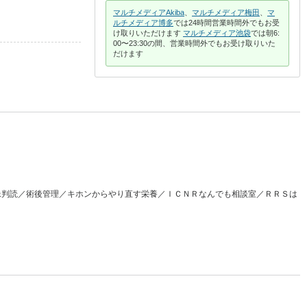
マルチメディアAkiba
、
マルチメディア梅田
、
マ
ルチメディア博多
では24時間営業時間外でもお受
け取りいただけます
マルチメディア池袋
では朝6:
00〜23:30の間、営業時間外でもお受け取りいた
だけます
像判読／術後管理／キホンからやり直す栄養／ＩＣＮＲなんでも相談室／ＲＲＳは