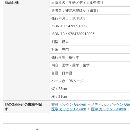
商品仕様
出版社名：学研メディカル秀潤社
著者名：卯野木健ほか（編集）
発行年月日：2018/03
ISBN-10：4780913098
ISBN-13：9784780913095
判型：規大
対象：専門
発行形態：単行本
内容：医学・薬学・歯学
言語：日本語
ページ数：96ページ
縦：28cm
横：21cm
他のGakkenの書籍を探
書籍 ガッケン Gakken
>
メディカル ガッケン Gak
す
医学 ガッケン Gakken
>
医学 ガッケン Gakken