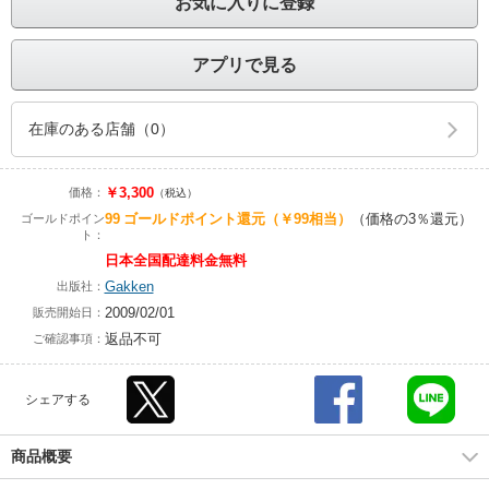
お気に入りに登録
アプリで見る
在庫のある店舗（0）
￥3,300
価格：
（税込）
99
ゴールドポイント還元
（￥99相当）
（価格の3％還元）
ゴールドポイン
ト：
日本全国配達料金無料
Gakken
出版社：
2009/02/01
販売開始日：
返品不可
ご確認事項：
シェアする
商品概要