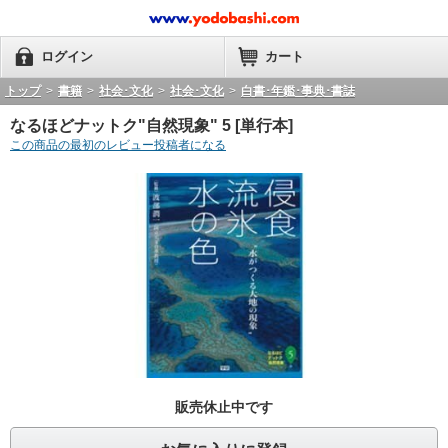
ログイン
カート
トップ
>
書籍
>
社会･文化
>
社会･文化
>
白書･年鑑･事典･書誌
なるほどナットク"自然現象" 5 [単行本]
この商品の最初のレビュー投稿者になる
販売休止中です