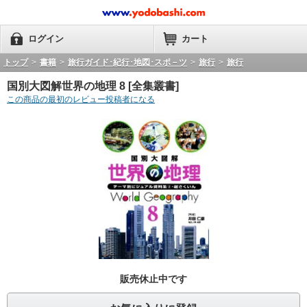
ログイン
カート
トップ
>
書籍
>
旅行ガイド･紀行･地図･スポ－ツ
>
旅行
>
旅行
国別大図解世界の地理 8 [全集叢書]
この商品の最初のレビュー投稿者になる
販売休止中です