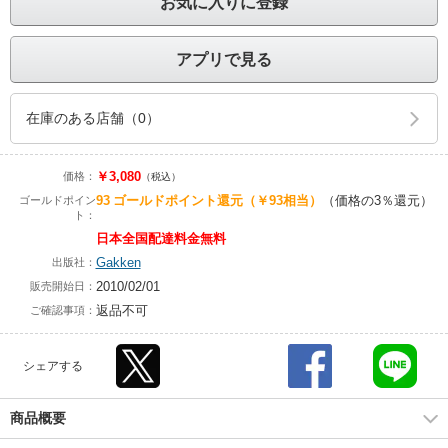
お気に入りに登録
アプリで見る
在庫のある店舗（0）
￥3,080
価格：
（税込）
93
ゴールドポイント還元
（￥93相当）
（価格の3％還元）
ゴールドポイン
ト：
日本全国配達料金無料
Gakken
出版社：
2010/02/01
販売開始日：
返品不可
ご確認事項：
シェアする
商品概要