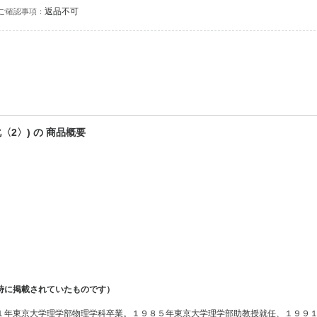
返品不可
ご確認事項：
2〉) の 商品概要
時に掲載されていたものです）
１年東京大学理学部物理学科卒業。１９８５年東京大学理学部助教授就任、１９９