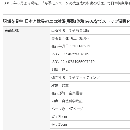
００６年８月より現職。「冬季モンスーンの大規模な特徴の研究」で日本気象学
現場を見学!日本と世界のエコ対策(実践!体験!みんなでストップ温暖化
商品仕様
出版社名：学研教育出版
著者名：住 明正（監修）
発行年月日：2011/02/19
ISBN-10：4055007876
ISBN-13：9784055007870
判型：規大
発売社名：学研マーケティング
対象：児童
発行形態：全集叢書
内容：自然科学総記
ページ数：47ページ
縦：29cm
横：23cm