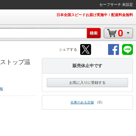
セーフサーチ 未設定
日本全国スピードお届け実施中！配達料金無料
0
シェアする
でストップ温
販売休止中です
お気に入りに登録する
報
0
在庫のある店舗