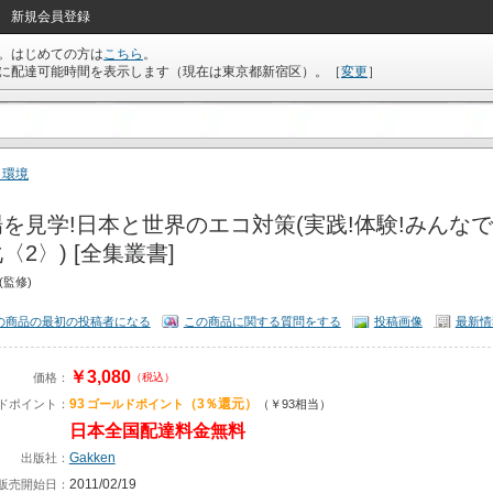
新規会員登録
。はじめての方は
こちら
。
に配達可能時間を表示します（現在は
東京都新宿区
）。
［
変更
］
･環境
を見学!日本と世界のエコ対策(実践!体験!みんな
〈2〉) [全集叢書]
(監修)
の商品の最初の投稿者になる
この商品に関する質問をする
投稿画像
最新情
￥3,080
価格：
（税込）
93
（3％還元）
ドポイント：
ゴールドポイント
（￥93相当）
日本全国配達料金無料
Gakken
出版社：
2011/02/19
販売開始日：