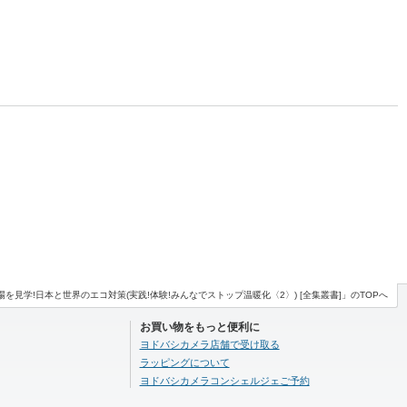
場を見学!日本と世界のエコ対策(実践!体験!みんなでストップ温暖化〈2〉) [全集叢書]」のTOPへ
お買い物をもっと便利に
ヨドバシカメラ店舗で受け取る
ラッピングについて
ヨドバシカメラコンシェルジェご予約