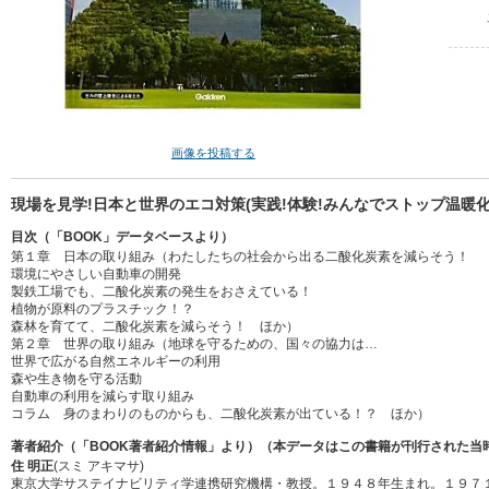
画像を投稿する
現場を見学!日本と世界のエコ対策(実践!体験!みんなでストップ温暖化〈
目次（「BOOK」データベースより）
第１章 日本の取り組み（わたしたちの社会から出る二酸化炭素を減らそう！
環境にやさしい自動車の開発
製鉄工場でも、二酸化炭素の発生をおさえている！
植物が原料のプラスチック！？
森林を育てて、二酸化炭素を減らそう！ ほか）
第２章 世界の取り組み（地球を守るための、国々の協力は…
世界で広がる自然エネルギーの利用
森や生き物を守る活動
自動車の利用を減らす取り組み
コラム 身のまわりのものからも、二酸化炭素が出ている！？ ほか）
著者紹介（「BOOK著者紹介情報」より）（本データはこの書籍が刊行された当
住 明正
(スミ アキマサ)
東京大学サステイナビリティ学連携研究機構・教授。１９４８年生まれ。１９７