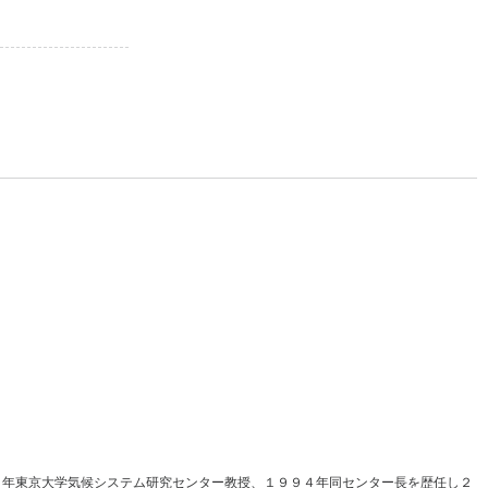
１年東京大学気候システム研究センター教授、１９９４年同センター長を歴任し２