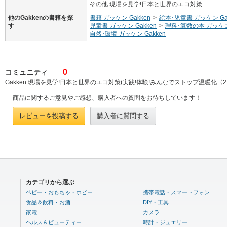
その他:現場を見学!日本と世界のエコ対策
他のGakkenの書籍を探
書籍 ガッケン Gakken
>
絵本･児童書 ガッケン Ga
す
児童書 ガッケン Gakken
>
理科･算数の本 ガッケン 
自然･環境 ガッケン Gakken
0
コミュニティ
Gakken 現場を見学!日本と世界のエコ対策(実践!体験!みんなでストップ温暖化〈2
商品に関するご意見やご感想、購入者への質問をお待ちしています！
レビューを投稿する
購入者に質問する
カテゴリから選ぶ
ベビー・おもちゃ・ホビー
携帯電話・スマートフォン
食品＆飲料・お酒
DIY・工具
家電
カメラ
ヘルス＆ビューティー
時計・ジュエリー