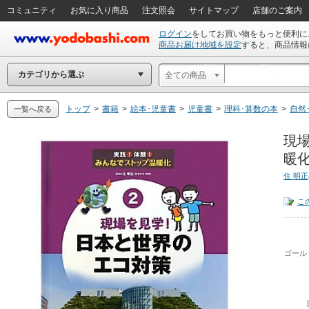
コミュニティ
お気に入り商品
注文照会
サイトマップ
店舗のご案内
ログイン
をしてお買い物をもっと便利に
商品お届け地域を設定
すると、商品情報
カテゴリから選ぶ
全ての商品
トップ
>
書籍
>
絵本･児童書
>
児童書
>
理科･算数の本
>
自然
一覧へ戻る
現場
暖化
住 明正
こ
ゴール