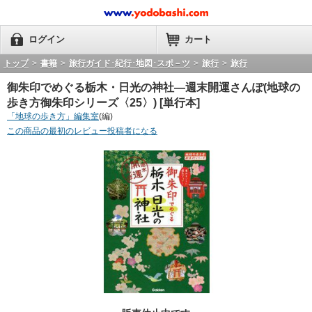
ログイン
カート
トップ
>
書籍
>
旅行ガイド･紀行･地図･スポ－ツ
>
旅行
>
旅行
御朱印でめぐる栃木・日光の神社―週末開運さんぽ(地球の
歩き方御朱印シリーズ〈25〉) [単行本]
「地球の歩き方」編集室
(編)
この商品の最初のレビュー投稿者になる