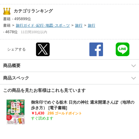
カテゴリランキング
書籍
-
495899位
書籍
>
旅行ガイド･紀行･地図･スポ－ツ
>
旅行
>
旅行
-
4678位
11日間100位以内
シェアする
商品概要
商品スペック
この商品を見たお客様はこれも見ています
御朱印でめぐる栃木 日光の神社 週末開運さんぽ（地球の
歩き方） [電子書籍]
￥1,430
286
ゴールドポイント
すぐ読めます