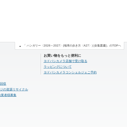
「 ハンガリー〈2026～2027〉(地球の歩き方〈A27〉) [全集叢書]」のTOPへ
お買い物をもっと便利に
ヨドバシカメラ店舗で受け取る
ラッピングについて
ヨドバシカメラコンシェルジェご予約
回収
ジの資源リサイクル
力業者様募集