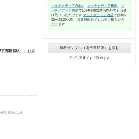
マルチメディアAkiba
、
マルチメディア梅田
、
マ
ルチメディア博多
では24時間営業時間外でもお受
け取りいただけます
マルチメディア池袋
では朝6:
00〜23:30の間、営業時間外でもお受け取りいた
だけます
無料サンプル（電子書籍版）を読む
東京都新宿区
」に
お届
アプリ不要ですぐ読めます
9日間100位以内