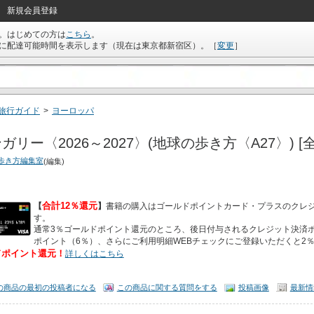
新規会員登録
。はじめての方は
こちら
。
に配達可能時間を表示します（現在は
東京都新宿区
）。
［
変更
］
旅行ガイド
>
ヨーロッパ
ガリー〈2026～2027〉(地球の歩き方〈A27〉) [
歩き方編集室
(編集)
合計12％還元
【
】
書籍の購入はゴールドポイントカード・プラスのクレ
す。
通常3％ゴールドポイント還元のところ、後日付与されるクレジット決済ポ
ポイント（6％）、さらにご利用明細WEBチェックにご登録いただくと2
ドポイント還元！
詳しくはこちら
の商品の最初の投稿者になる
この商品に関する質問をする
投稿画像
最新情