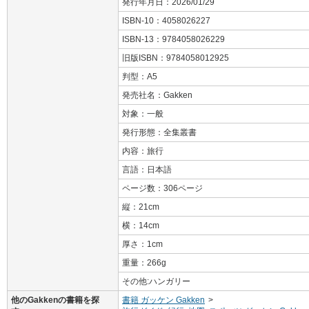
発行年月日：2026/01/29
ISBN-10：4058026227
ISBN-13：9784058026229
旧版ISBN：9784058012925
判型：A5
発売社名：Gakken
対象：一般
発行形態：全集叢書
内容：旅行
言語：日本語
ページ数：306ページ
縦：21cm
横：14cm
厚さ：1cm
重量：266g
その他:ハンガリー
他のGakkenの書籍を探
書籍 ガッケン Gakken
>