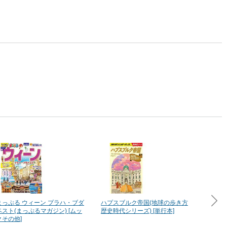
まっぷる ウィーン プラハ・ブダ
ハプスブルク帝国(地球の歩き方
るるぶ
ペスト(まっぷるマガジン) [ムッ
歴史時代シリーズ) [単行本]
ペスト(
クその他]
の他]