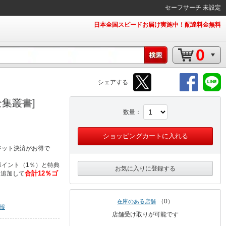
セーフサーチ 未設定
日本全国スピードお届け実施中！配達料金無料
0
シェアする
全集叢書]
数量
ショッピングカートに入れる
ジット決済がお得で
イント（1％）と特典
お気に入りに登録する
合計12％ゴ
％追加して
0
在庫のある店舗
報
店舗受け取りが可能です