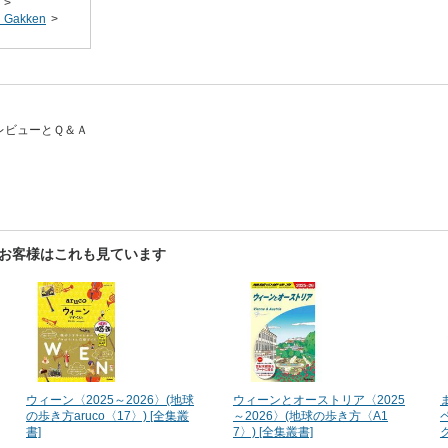
>
akken
>
するレビューとＱ＆Ａ
を見たお客様はこれも見ています
ウィーン〈2025～2026〉(地球
ウィーンとオーストリア〈2025
の歩き方aruco〈17〉) [全集叢
～2026〉(地球の歩き方〈A1
書]
7〉) [全集叢書]