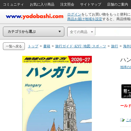
コミュニティ
お気に入り商品
注文照会
サイトマップ
店舗のご案内
ログイン
をしてお買い物をもっと便利に
商品お届け地域を設定
すると、商品情報
カテゴリから選ぶ
全ての商品
トップ
>
書籍
>
旅行ガイド･紀行･地図･スポ－ツ
>
旅行
>
海外
一覧へ戻る
ハン
地球の
ール
こ