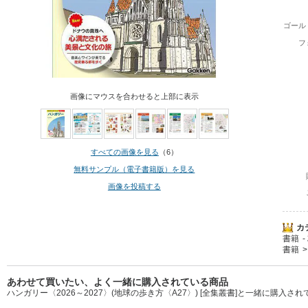
ゴール
フ
画像にマウスを合わせると上部に表示
すべての画像を見る
（6）
無料サンプル（電子書籍版）を見る
画像を投稿する
カ
書籍
書籍
あわせて買いたい、よく一緒に購入されている商品
ハンガリー〈2026～2027〉(地球の歩き方〈A27〉) [全集叢書]と一緒に購入さ