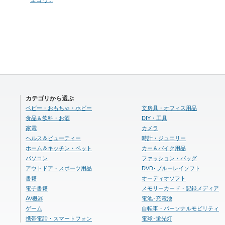
カテゴリから選ぶ
ベビー・おもちゃ・ホビー
文房具・オフィス用品
食品＆飲料・お酒
DIY・工具
家電
カメラ
ヘルス＆ビューティー
時計・ジュエリー
ホーム＆キッチン・ペット
カー＆バイク用品
パソコン
ファッション・バッグ
アウトドア・スポーツ用品
DVD･ブルーレイソフト
書籍
オーディオソフト
電子書籍
メモリーカード・記録メディア
AV機器
電池･充電池
ゲーム
自転車・パーソナルモビリティ
携帯電話・スマートフォン
電球･蛍光灯