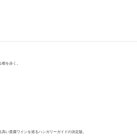
る都を歩く。
名高い貴腐ワインを巡るハンガリーガイドの決定版。