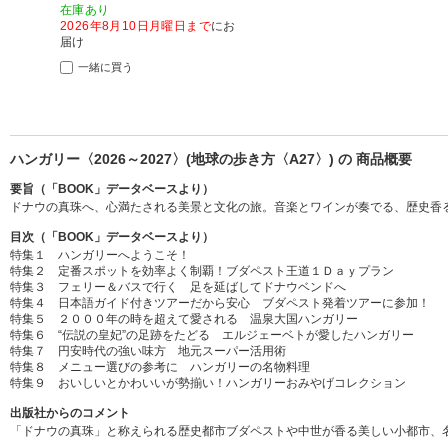
在庫あり
2026年8月10日月曜日まで
にお
届け
一緒に買う
ハンガリー〈2026～2027〉(地球の歩き方〈A27〉) の 商品概要
要旨（「BOOK」データベースより）
ドナウの真珠へ、心満たされる美景と文化の旅。音楽とワインが奏でる、歴史香
目次（「BOOK」データベースより）
特集１ ハンガリーへようこそ！
特集２ 定番スポットを効率よく制覇！ブダペスト王道１Ｄａｙプラン
特集３ フェリー＆バスで行く 足を延ばしてドナウベンドへ
特集４ 日本語ガイド付きツアーだから安心 ブダペスト発着ツアーに参加！
特集５ ２０００年の時を超えて愛される 温泉大国ハンガリー
特集６ “伝説の皇妃”の足跡をたどる エルジェーベトが愛したハンガリー
特集７ 円安時代の強い味方 地元スーパー活用術
特集８ メニュー選びの参考に ハンガリーの名物料理
特集９ おいしいとかわいいが勢揃い！ハンガリーおみやげコレクション
出版社からのコメント
「ドナウの真珠」と称えられる歴史都市ブダペストや中世が香る美しい小都市、