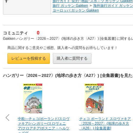
す
旅行ガイド･紀行･地図･スポ－ツ ガッケン Gakken
旅行 ガッケン Gakken
>
海外旅行ガイド ガッケン G
ヨーロッパ ガッケン Gakken
0
コミュニティ
Gakken ハンガリー〈2026～2027〉(地球の歩き方〈A27〉) [全集叢書] に関
商品に関するご意見やご感想、購入者への質問をお待ちしています！
レビューを投稿する
購入者に質問する
ハンガリー〈2026～2027〉(地球の歩き方〈A27〉) [全集叢書]
中欧―チェコ/ポーランド/スロヴ
チェコ ポーランド スロヴァキア
ァキア/ハンガリー/スロヴェニ
〈2026～2027〉(地球の歩き方
ア/クロアチア/ボスニア・ヘルツ
〈A26〉) [全集叢書]
ェゴヴ...