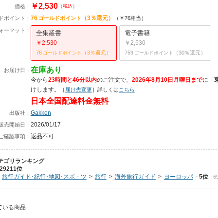
￥2,530
価格：
（税込）
76
（3％還元）
ドポイント：
ゴールドポイント
（￥76相当）
ォーマット：
全集叢書
電子書籍
￥2,530
￥2,530
76
（3％還元）
759
（30％還元）
ゴールドポイント
ゴールドポイント
在庫あり
お届け日：
今から
23時間と46分以内
のご注文で、
2026年8月10日月曜日まで
に
「
けします。
［
届け先変更
］詳しくは
こちら
日本全国配達料金無料
Gakken
出版社：
2026/01/17
販売開始日：
返品不可
ご確認事項：
テゴリランキング
29211位
旅行ガイド･紀行･地図･スポ－ツ
旅行
海外旅行ガイド
ヨーロッパ
5位
6
れている商品