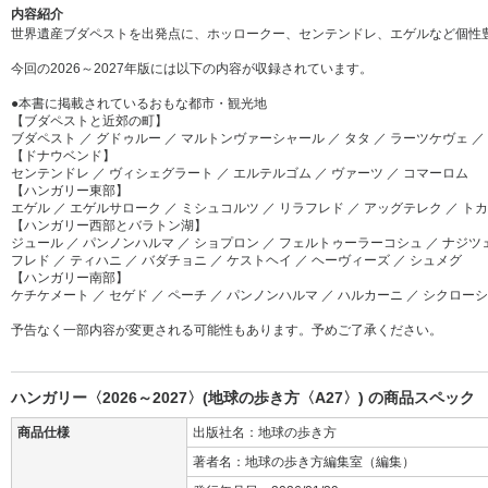
内容紹介
世界遺産ブダペストを出発点に、ホッロークー、センテンドレ、エゲルなど個性
今回の2026～2027年版には以下の内容が収録されています。
●本書に掲載されているおもな都市・観光地
【ブダペストと近郊の町】
ブダペスト ／ グドゥルー ／ マルトンヴァーシャール ／ タタ ／ ラーツケヴェ ／
【ドナウベンド】
センテンドレ ／ ヴィシェグラート ／ エルテルゴム ／ ヴァーツ ／ コマーロム
【ハンガリー東部】
エゲル ／ エゲルサローク ／ ミシュコルツ ／ リラフレド ／ アッグテレク ／ ト
【ハンガリー西部とバラトン湖】
ジュール ／ パンノンハルマ ／ ショプロン ／ フェルトゥーラーコシュ ／ ナジツェ
フレド ／ ティハニ ／ バダチョニ ／ ケストヘイ ／ ヘーヴィーズ ／ シュメグ
【ハンガリー南部】
ケチケメート ／ セゲド ／ ペーチ ／ パンノンハルマ ／ ハルカーニ ／ シクローシ
予告なく一部内容が変更される可能性もあります。予めご了承ください。
ハンガリー〈2026～2027〉(地球の歩き方〈A27〉) の商品スペック
商品仕様
出版社名：地球の歩き方
著者名：地球の歩き方編集室（編集）