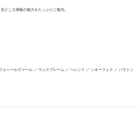
、見どころ満載の魅力をたっぷりご案内。
ュフェヘールヴァール ／ ヴェスプレーム ／ ヘレンド ／ シオーフォク ／ バラトン