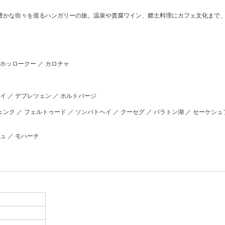
豊かな街々を巡るハンガリーの旅。温泉や貴腐ワイン、郷土料理にカフェ文化まで
 ホッロークー ／ カロチャ
カイ ／ デブレツェン ／ ホルトバージ
ンク ／ フェルトゥード ／ ソンバトヘイ ／ クーセグ ／ バラトン湖 ／ セーケシ
ュ ／ モハーチ