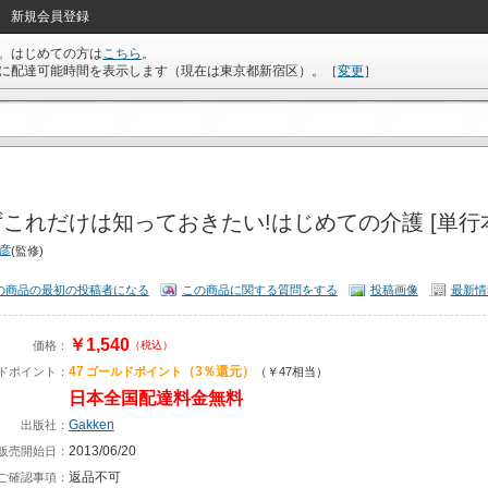
新規会員登録
。はじめての方は
こちら
。
に配達可能時間を表示します（現在は
東京都新宿区
）。
［
変更
］
これだけは知っておきたい!はじめての介護 [単行
光彦
(監修)
の商品の最初の投稿者になる
この商品に関する質問をする
投稿画像
最新情
￥1,540
価格：
（税込）
47
（3％還元）
ドポイント：
ゴールドポイント
（￥47相当）
日本全国配達料金無料
Gakken
出版社：
2013/06/20
販売開始日：
返品不可
ご確認事項：