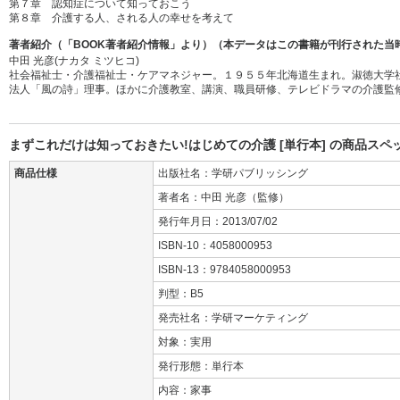
第７章 認知症について知っておこう
第８章 介護する人、される人の幸せを考えて
著者紹介（「BOOK著者紹介情報」より）（本データはこの書籍が刊行された当
中田 光彦(ナカタ ミツヒコ)
社会福祉士・介護福祉士・ケアマネジャー。１９５５年北海道生まれ。淑徳大学
法人「風の詩」理事。ほかに介護教室、講演、職員研修、テレビドラマの介護監
まずこれだけは知っておきたい!はじめての介護 [単行本] の商品スペ
商品仕様
出版社名：学研パブリッシング
著者名：中田 光彦（監修）
発行年月日：2013/07/02
ISBN-10：4058000953
ISBN-13：9784058000953
判型：B5
発売社名：学研マーケティング
対象：実用
発行形態：単行本
内容：家事