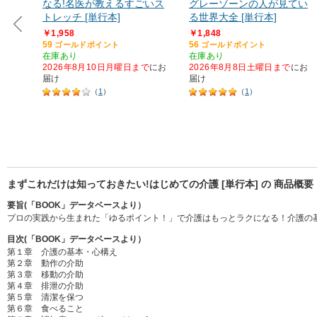
なる!名医が教えるすごいス
グレーゾーンの人が見てい
トレッチ [単行本]
る世界大全 [単行本]
￥1,958
￥1,848
59
56
ゴールドポイント
ゴールドポイント
在庫あり
在庫あり
2026年8月10日月曜日まで
にお
2026年8月8日土曜日まで
にお
届け
届け
（
1
）
（
1
）
まずこれだけは知っておきたい!はじめての介護 [単行本] の 商品概要
要旨(「BOOK」データベースより）
プロの実践から生まれた「ゆるポイント！」で介護はもっとラクになる！介護の
目次(「BOOK」データベースより）
第１章 介護の基本・心構え
第２章 動作の介助
第３章 移動の介助
第４章 排泄の介助
第５章 清潔を保つ
第６章 食べること