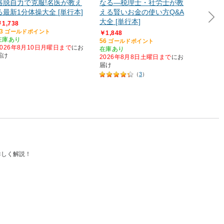
器脱自力で克服!名医が教え
なる―税理士・社労士が教
人生を
る最新1分体操大全 [単行本]
える賢いお金の使い方Q&A
￥1,84
大全 [単行本]
56
ゴー
1,738
在庫あ
3
ゴールドポイント
￥1,848
2026
在庫あり
56
ゴールドポイント
届け
2026年8月10日月曜日まで
にお
在庫あり
届け
2026年8月8日土曜日まで
にお
届け
（
3
）
詳しく解説！