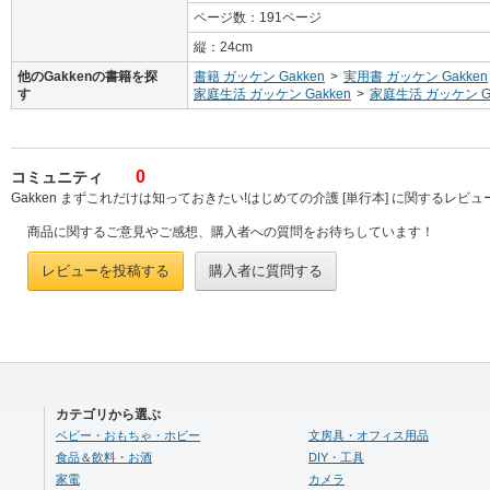
ページ数：191ページ
縦：24cm
他のGakkenの書籍を探
書籍 ガッケン Gakken
>
実用書 ガッケン Gakken
す
家庭生活 ガッケン Gakken
>
家庭生活 ガッケン Ga
0
コミュニティ
Gakken まずこれだけは知っておきたい!はじめての介護 [単行本] に関するレビ
商品に関するご意見やご感想、購入者への質問をお待ちしています！
レビューを投稿する
購入者に質問する
カテゴリから選ぶ
ベビー・おもちゃ・ホビー
文房具・オフィス用品
食品＆飲料・お酒
DIY・工具
家電
カメラ