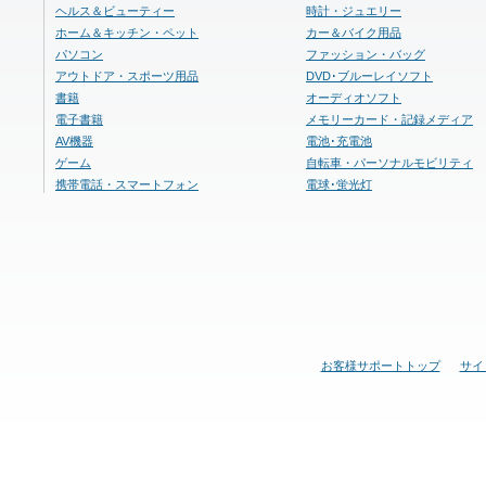
ヘルス＆ビューティー
時計・ジュエリー
ホーム＆キッチン・ペット
カー＆バイク用品
パソコン
ファッション・バッグ
アウトドア・スポーツ用品
DVD･ブルーレイソフト
書籍
オーディオソフト
電子書籍
メモリーカード・記録メディア
AV機器
電池･充電池
ゲーム
自転車・パーソナルモビリティ
携帯電話・スマートフォン
電球･蛍光灯
お客様サポートトップ
サイ