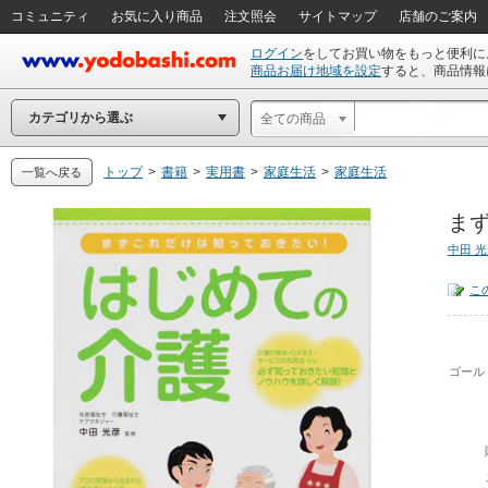
コミュニティ
お気に入り商品
注文照会
サイトマップ
店舗のご案内
ログイン
をしてお買い物をもっと便利に
商品お届け地域を設定
すると、商品情報
カテゴリから選ぶ
全ての商品
トップ
>
書籍
>
実用書
>
家庭生活
>
家庭生活
一覧へ戻る
まず
中田 
こ
ゴール