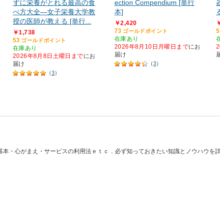
ずに栄養がとれる最高の食
ection Compendium [単行
べ方大全―女子栄養大学教
本]
授の医師が教える [単行...
￥2,420
￥
73
5
ゴールドポイント
￥1,738
在庫あり
53
ゴールドポイント
2026年8月10日月曜日まで
にお
在庫あり
届け
2026年8月8日土曜日まで
にお
届け
（
3
）
（
3
）
基本・心がまえ・サービスの利用法ｅｔｃ．必ず知っておきたい知識とノウハウを