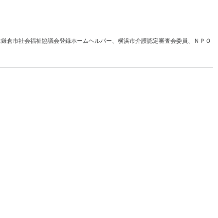
は鎌倉市社会福祉協議会登録ホームヘルパー、横浜市介護認定審査会委員、ＮＰＯ