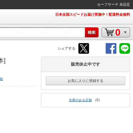
セーフサーチ 未設定
日本全国スピードお届け実施中！配達料金無料
0
シェアする
本]
販売休止中です
報
お気に入りに登録する
0
在庫のある店舗