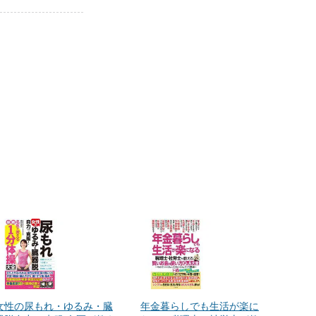
女性の尿もれ・ゆるみ・臓
年金暮らしでも生活が楽に
朝イチ