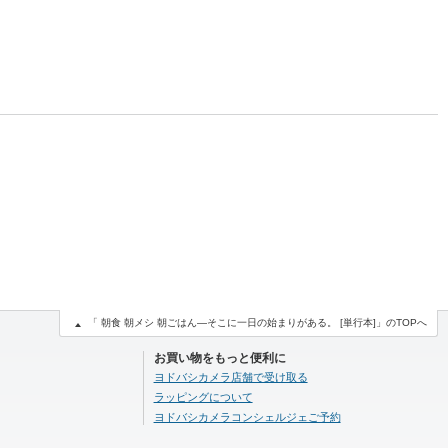
「 朝食 朝メシ 朝ごはん―そこに一日の始まりがある。 [単行本]」のTOPへ
お買い物をもっと便利に
ヨドバシカメラ店舗で受け取る
ラッピングについて
ヨドバシカメラコンシェルジェご予約