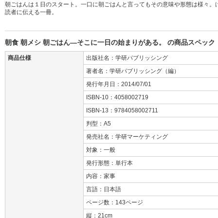
朝ごはんは１日のスタート。一口に朝ごはんと言ってもその意味や形態は様々。
読者に伝える一冊。
朝食 朝メシ 朝ごはん―そこに一日の始まりがある。 の商品スペック
商品仕様
出版社名：学研パブリッシング
著者名：学研パブリッシング（編）
発行年月日：2014/07/01
ISBN-10：4058002719
ISBN-13：9784058002711
判型：A5
発売社名：学研マーケティング
対象：一般
発行形態：単行本
内容：家事
言語：日本語
ページ数：143ページ
縦：21cm