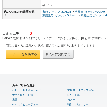
横：15cm
他のGakkenの書籍を探
書籍 ガッケン Gakken
>
実用書 ガッケン Gakken
す
家庭生活 ガッケン Gakken
>
家庭生活 ガッケン Ga
0
コミュニティ
Gakken 朝食 朝メシ 朝ごはん―そこに一日の始まりがある。 [単行本] に関する
商品に関するご意見やご感想、購入者への質問をお待ちしています！
レビューを投稿する
購入者に質問する
カテゴリから選ぶ
ベビー・おもちゃ・ホビー
文房具・オフィス用品
食品＆飲料・お酒
DIY・工具
家電
カメラ
ヘルス＆ビューティー
時計・ジュエリー