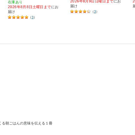
2026年8月9日日曜日まで
にお
在庫あり
届け
2026年8月8日土曜日まで
にお
届け
（
3
）
（
3
）
くる朝ごはんの意味を伝える１冊