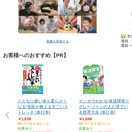
カ
書籍
画像を投稿する
書籍
お客様へのおすすめ【PR】
どんなに硬い体も柔らかく
マンガでわかる!発達障害と
なる!名医が教えるすごいス
グレーゾーンの人が見てい
トレッチ [単行本]
る世界大全 [単行本]
￥1,958
￥1,848
59
56
ゴールドポイント
ゴールドポイント
在庫あり
在庫あり