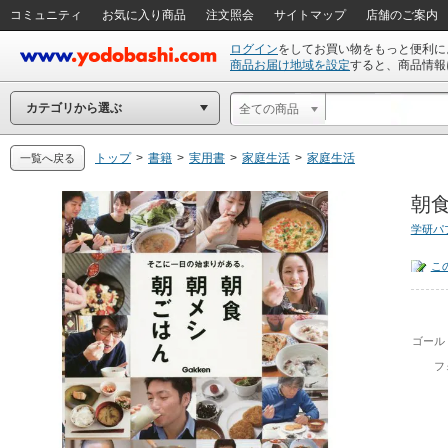
コミュニティ
お気に入り商品
注文照会
サイトマップ
店舗のご案内
ログイン
をしてお買い物をもっと便利に
商品お届け地域を設定
すると、商品情報
カテゴリから選ぶ
全ての商品
トップ
>
書籍
>
実用書
>
家庭生活
>
家庭生活
一覧へ戻る
朝食
学研パ
こ
ゴール
フ