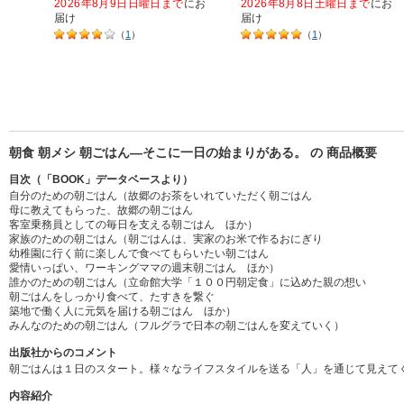
2026年8月9日日曜日まで
にお
2026年8月8日土曜日まで
にお
届け
届け
（
1
）
（
1
）
朝食 朝メシ 朝ごはん―そこに一日の始まりがある。 の 商品概要
目次（「BOOK」データベースより）
自分のための朝ごはん（故郷のお茶をいれていただく朝ごはん
母に教えてもらった、故郷の朝ごはん
客室乗務員としての毎日を支える朝ごはん ほか）
家族のための朝ごはん（朝ごはんは、実家のお米で作るおにぎり
幼稚園に行く前に楽しんで食べてもらいたい朝ごはん
愛情いっぱい、ワーキングママの週末朝ごはん ほか）
誰かのための朝ごはん（立命館大学「１００円朝定食」に込めた親の想い
朝ごはんをしっかり食べて、たすきを繋ぐ
築地で働く人に元気を届ける朝ごはん ほか）
みんなのための朝ごはん（フルグラで日本の朝ごはんを変えていく）
出版社からのコメント
朝ごはんは１日のスタート。様々なライフスタイルを送る「人」を通じて見えて
内容紹介