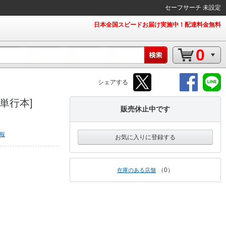
セーフサーチ 未設定
日本全国スピードお届け実施中！配達料金無料
0
シェアする
単行本]
販売休止中です
報
お気に入りに登録する
0
在庫のある店舗