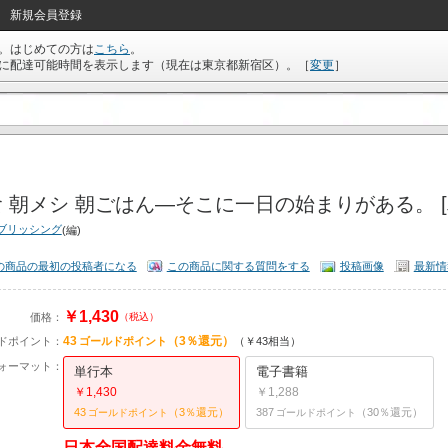
新規会員登録
。はじめての方は
こちら
。
に配達可能時間を表示します（現在は
東京都新宿区
）。
［
変更
］
 朝メシ 朝ごはん―そこに一日の始まりがある。 [
ブリッシング
(編)
の商品の最初の投稿者になる
この商品に関する質問をする
投稿画像
最新情
￥1,430
価格：
（税込）
43
（3％還元）
ドポイント：
ゴールドポイント
（￥43相当）
ォーマット：
単行本
電子書籍
￥1,430
￥1,288
43
（3％還元）
387
（30％還元）
ゴールドポイント
ゴールドポイント
日本全国配達料金無料