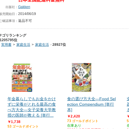
Gakken
出版社：
2014/06/19
販売開始日：
返品不可
ご確認事項：
テゴリランキング
1205795位
実用書
家庭生活
家庭生活
28927位
年金暮らしでもお金をかけ
食の選び方大全―Food Sel
ずに栄養がとれる最高の食
ection Compendium [単行
べ方大全―女子栄養大学教
本]
授の医師が教える [単行...
￥2,420
￥
73
5
ゴールドポイント
￥1,738
在庫あり
53
ゴールドポイント