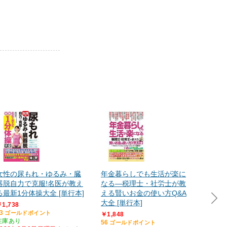
女性の尿もれ・ゆるみ・臓
年金暮らしでも生活が楽に
朝イチ
器脱自力で克服!名医が教え
なる―税理士・社労士が教
人生を
る最新1分体操大全 [単行本]
える賢いお金の使い方Q&A
￥1,84
大全 [単行本]
56
ゴー
1,738
在庫あ
3
ゴールドポイント
￥1,848
2026
在庫あり
56
ゴールドポイント