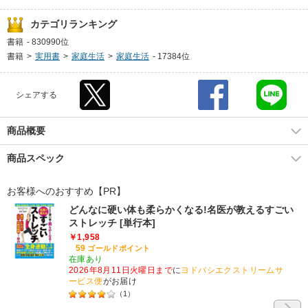
カテゴリランキング
書籍
-
830990位
書籍
>
実用書
>
家庭生活
>
家庭生活
-
17384位
シェアする
商品概要
商品スペック
お客様へのおすすめ【PR】
どんなに硬い体も柔らかくなる!名医が教えるすごい
ストレッチ [単行本]
￥1,958
59
ゴールドポイント
在庫あり
2026年8月11日火曜日まで
に
ヨドバシエクストリームサ
ービス便
がお届け
（
1
）