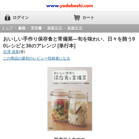
ログイン
カート
トップ
>
書籍
>
実用書
>
家庭生活
>
家庭生活
おいしい手作り保存食と常備菜―旬を味わい、日々を賄う9
0レシピと36のアレンジ [単行本]
石澤 清美
(著)
この商品の最初のレビュー投稿者になる