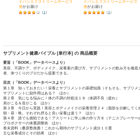
ドバシエクストリームサービス
ドバシエクストリームサービス
便
がお届け
便
がお届け
（
1
）
（
1
）
サプリメント健康バイブル [単行本] の 商品概要
要旨（「BOOK」データベースより）
美容、不調ケア、ボディメイク…栄養素の選び方、サプリメントの飲み方を徹底
者、体づくりのプロだから提案できる。
目次（「BOOK」データベースより）
第１章 知っておきたい！栄養とサプリメントの基礎知識（そもそも、サプリメ
サプリメントに副作用はある？ ほか）
第２章 気になる悩みに！体の不調の対処法１８（体調不良（疲れ）
肩がこる＆首がこる ほか）
第３章 今日から実践！美容とボディメイクの栄養管理２４（脂肪を分解してく
朝・昼・晩。それぞれ摂ると良い栄養は違う？ ほか）
第４章 誰でも挑戦できる！アスリートに学ぶ体の作り方８（テニスプレーヤー
プロボクサーの体重調整術 ほか）
巻末資料（桑原塾推薦！これから期待のサプリメント成分１０選
主な栄養成分とその効果 ほか）