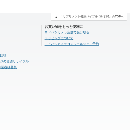
「 サプリメント健康バイブル [単行本]」のTOPへ
お買い物をもっと便利に
ヨドバシカメラ店舗で受け取る
ラッピングについて
ヨドバシカメラコンシェルジェご予約
回収
ジの資源リサイクル
力業者様募集