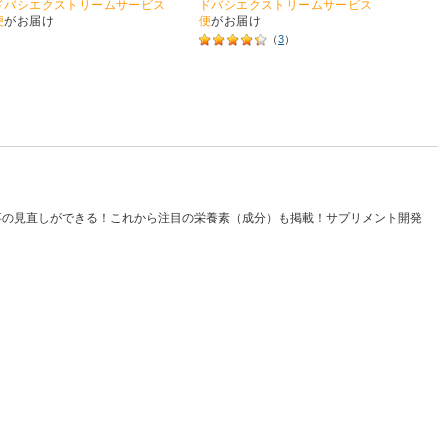
ドバシエクストリームサービス
ドバシエクストリームサービス
ドバシ
便
がお届け
便
がお届け
便
がお
（
3
）
事の見直しができる！これから注目の栄養素（成分）も掲載！サプリメント開発