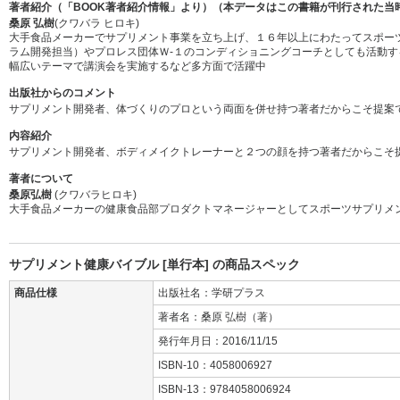
著者紹介（「BOOK著者紹介情報」より）（本データはこの書籍が刊行された当
桑原 弘樹
(クワバラ ヒロキ)
大手食品メーカーでサプリメント事業を立ち上げ、１６年以上にわたってスポー
ラム開発担当）やプロレス団体Ｗ‐１のコンディショニングコーチとしても活動
幅広いテーマで講演会を実施するなど多方面で活躍中
出版社からのコメント
サプリメント開発者、体づくりのプロという両面を併せ持つ著者だからこそ提案
内容紹介
サプリメント開発者、ボディメイクトレーナーと２つの顔を持つ著者だからこそ
著者について
桑原弘樹
(クワバラヒロキ)
大手食品メーカーの健康食品部プロダクトマネージャーとしてスポーツサプリメ
サプリメント健康バイブル [単行本] の商品スペック
商品仕様
出版社名：学研プラス
著者名：桑原 弘樹（著）
発行年月日：2016/11/15
ISBN-10：4058006927
ISBN-13：9784058006924