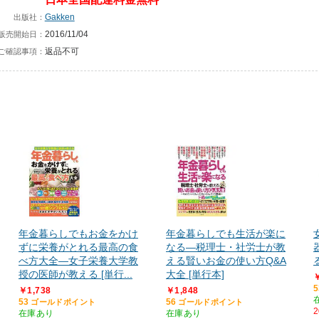
Gakken
出版社：
2016/11/04
販売開始日：
返品不可
ご確認事項：
年金暮らしでもお金をかけ
年金暮らしでも生活が楽に
ずに栄養がとれる最高の食
なる―税理士・社労士が教
べ方大全―女子栄養大学教
える賢いお金の使い方Q&A
授の医師が教える [単行...
大全 [単行本]
￥
5
￥1,738
￥1,848
53
56
ゴールドポイント
ゴールドポイント
在庫あり
在庫あり