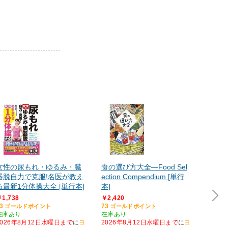
女性の尿もれ・ゆるみ・臓
食の選び方大全―Food Sel
不眠 
器脱自力で克服!名医が教え
ection Compendium [単行
吸 不
る最新1分体操大全 [単行本]
本]
最高の
1,738
￥2,420
￥1,73
3
73
53
ゴールドポイント
ゴールドポイント
ゴー
在庫あり
在庫あり
在庫あ
2026年8月12日水曜日まで
に
ヨ
2026年8月12日水曜日まで
に
ヨ
2026