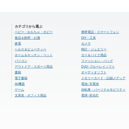
カテゴリから選ぶ
ベビー・おもちゃ・ホビー
携帯電話・スマートフォン
食品＆飲料・お酒
DIY・工具
家電
カメラ
ヘルス＆ビューティー
時計・ジュエリー
ホーム＆キッチン・ペット
カー＆バイク用品
パソコン
ファッション・バッグ
アウトドア・スポーツ用品
DVD･ブルーレイソフト
書籍
オーディオソフト
電子書籍
メモリーカード・記録メディア
AV機器
電池･充電池
ゲーム
自転車・パーソナルモビリティ
文房具・オフィス用品
電球･蛍光灯