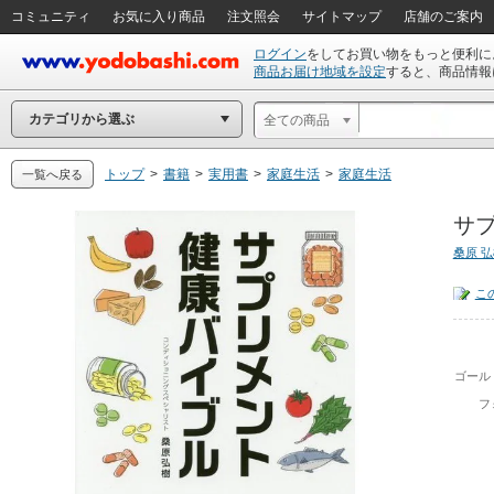
コミュニティ
お気に入り商品
注文照会
サイトマップ
店舗のご案内
ログイン
をしてお買い物をもっと便利に
商品お届け地域を設定
すると、商品情報
カテゴリから選ぶ
全ての商品
トップ
>
書籍
>
実用書
>
家庭生活
>
家庭生活
一覧へ戻る
サプ
桑原 
こ
ゴール
フ