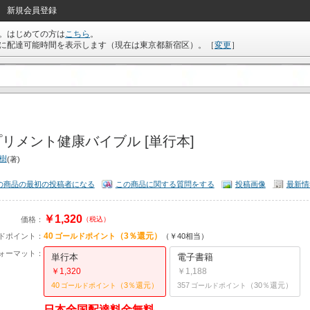
新規会員登録
。はじめての方は
こちら
。
に配達可能時間を表示します（現在は
東京都新宿区
）。
［
変更
］
リメント健康バイブル [単行本]
弘樹
(著)
の商品の最初の投稿者になる
この商品に関する質問をする
投稿画像
最新情
￥1,320
価格：
（税込）
40
（3％還元）
ドポイント：
ゴールドポイント
（￥40相当）
ォーマット：
単行本
電子書籍
￥1,320
￥1,188
40
（3％還元）
357
（30％還元）
ゴールドポイント
ゴールドポイント
日本全国配達料金無料