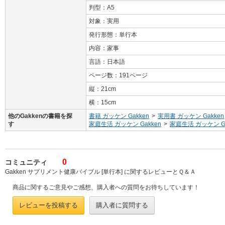
判型：A5
対象：実用
発行形態：単行本
内容：家事
言語：日本語
ページ数：191ページ
縦：21cm
横：15cm
他のGakkenの書籍を探
書籍 ガッケン Gakken
>
実用書 ガッケン Gakken
す
家庭生活 ガッケン Gakken
>
家庭生活 ガッケン Ga
0
コミュニティ
Gakken サプリメント健康バイブル [単行本] に関するレビューとＱ＆Ａ
商品に関するご意見やご感想、購入者への質問をお待ちしています！
レビューを投稿する
購入者に質問する