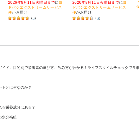
2026年8月11日火曜日まで
に
ヨ
2026年8月11日火曜日まで
に
ヨ
ドバシエクストリームサービス
ドバシエクストリームサービス
便
がお届け
便
がお届け
（
3
）
（
3
）
ガイド。目的別で栄養素の選び方、飲み方がわかる！ライフスタイルチェックで食
ントとは何なのか？
れる栄養成分はある？
の水分補給