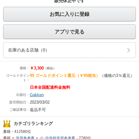
販売休止中です
お気に入りに登録
アプリで見る
在庫のある店舗（0）
￥3,300
価格：
（税込）
99
ゴールドポイント還元
（￥99相当）
（価格の3％還元）
ゴールドポイン
ト：
日本全国配達料金無料
Gakken
出版社：
2023/03/02
販売開始日：
返品不可
ご確認事項：
カテゴリランキング
書籍
-
412580位
書籍
>
学習参考書
>
小･中学校学習参考書
-
7780位