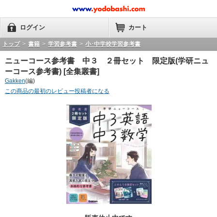
ログイン
カート
トップ
>
書籍
>
学習参考書
>
小･中学校学習参考書
ニューコース参考書 中３ ２冊セット 限定版(学研ニュ
ーコース参考書) [全集叢書]
Gakken
(編)
この商品の最初のレビュー投稿者になる