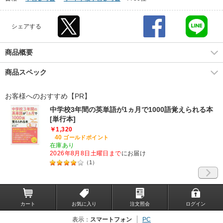
シェアする
商品概要
商品スペック
お客様へのおすすめ【PR】
中学校3年間の英単語が1ヵ月で1000語覚えられる本
[単行本]
￥1,320
40
ゴールドポイント
在庫あり
2026年8月8日土曜日まで
にお届け
（
1
）
カート
お気に入り
注文照会
ログイン
表示：
スマートフォン
PC