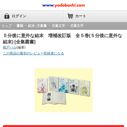
ログイン
カート
トップ
>
書籍
>
絵本･児童書
>
児童文学
>
児童文学
５分後に意外な結末 増補改訂版 全５巻(５分後に意外な
結末) [全集叢書]
桃戸ハル
(編著)
この商品の最初のレビュー投稿者になる