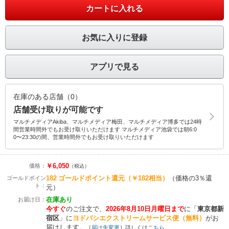
カートに入れる
お気に入りに登録
アプリで見る
在庫のある店舗（0）
店舗受け取りが可能です
マルチメディアAkiba、マルチメディア梅田、マルチメディア博多では24時
間営業時間外でもお受け取りいただけます マルチメディア池袋では朝6:0
0〜23:30の間、営業時間外でもお受け取りいただけます
￥6,050
価格：
（税込）
182
ゴールドポイント還元
（￥182相当）
（価格の3％還
ゴールドポイン
ト：
元）
在庫あり
お届け日：
今すぐ
のご注文で、
2026年8月10日月曜日まで
に
「
東京都新
宿区
」に
ヨドバシエクストリームサービス便（無料）
がお
届けします。
［
届け先変更
］詳しくは
こちら