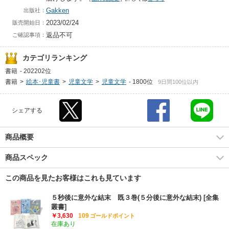
Gakken
出版社：
2023/02/24
販売開始日：
返品不可
ご確認事項：
カテゴリランキング
書籍
-
202202位
書籍
>
絵本･児童書
>
児童文学
>
児童文学
-
1800位
9日間100位以内
シェアする
商品概要
商品スペック
この商品を見たお客様はこれも見ています
５秒後に意外な結末 既３巻(５分後に意外な結末) [全集
叢書]
￥3,630
109
ゴールドポイント
在庫あり