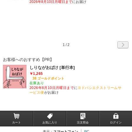
2026年8月10日月曜日まで
にお届け
1
/
2
お客様へのおすすめ【PR】
しりながおばけ [単行本]
￥1,265
38
ゴールドポイント
在庫あり
2026年8月10日月曜日まで
に
ヨドバシエクストリームサ
ービス便
がお届け
カート
お気に入り
注文照会
ログイン
表示：
スマートフォン
PC