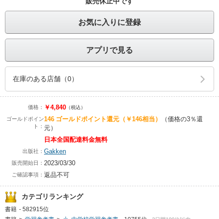
販売休止中です
お気に入りに登録
アプリで見る
在庫のある店舗（0）
￥4,840
価格：
（税込）
146
ゴールドポイント還元
（￥146相当）
（価格の3％還
ゴールドポイン
ト：
元）
日本全国配達料金無料
Gakken
出版社：
2023/03/30
販売開始日：
返品不可
ご確認事項：
カテゴリランキング
書籍
-
582915位