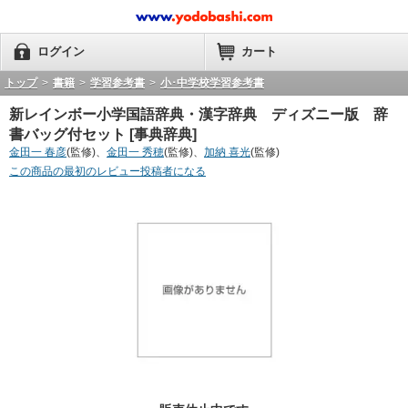
ログイン
カート
トップ
>
書籍
>
学習参考書
>
小･中学校学習参考書
新レインボー小学国語辞典・漢字辞典 ディズニー版 辞
書バッグ付セット [事典辞典]
金田一 春彦
(監修)、
金田一 秀穂
(監修)、
加納 喜光
(監修)
この商品の最初のレビュー投稿者になる