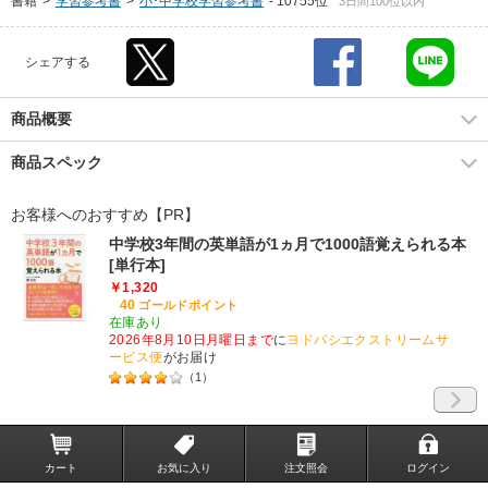
書籍
>
学習参考書
>
小･中学校学習参考書
-
10755位
3日間100位以内
シェアする
商品概要
商品スペック
お客様へのおすすめ【PR】
中学校3年間の英単語が1ヵ月で1000語覚えられる本
[単行本]
￥1,320
40
ゴールドポイント
在庫あり
2026年8月10日月曜日まで
に
ヨドバシエクストリームサ
ービス便
がお届け
（
1
）
カート
お気に入り
注文照会
ログイン