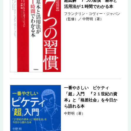
超図解 ７つの習慣 基本と
活用法が１時間でわかる本
フランクリン・コヴィー・ジャパン
（監修）
／
中野明（著）
一番やさしい ピケティ
「超」入門 『２１世紀の資
本』と「格差社会」を今日か
ら語れる本
中野明（著）