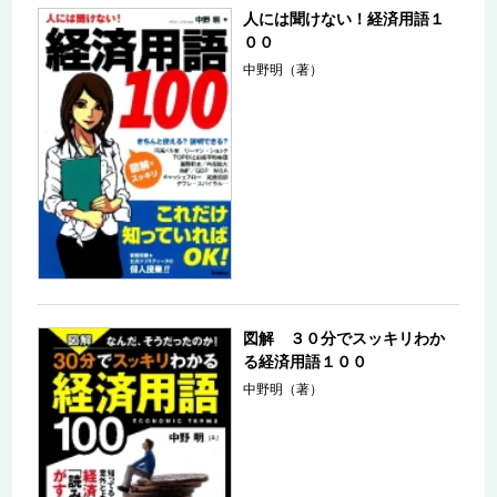
人には聞けない！経済用語１
００
中野明（著）
図解 ３０分でスッキリわか
る経済用語１００
中野明（著）