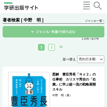
著者検索 [ 中野 明 ]
ジャンル一覧
1-10件 / 全17件
1
2
並べ替え
図解 豊臣秀長「Ｎｏ２」の
仕事術 カリスマ秀吉の「右
腕」に学ぶ超一流の戦略展開
スキル
中野 明（著）