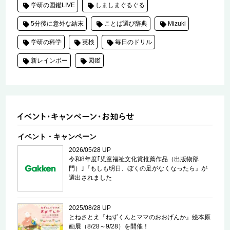
学研の図鑑LIVE
しましまぐるぐる
5分後に意外な結末
ことば選び辞典
Mizuki
学研の科学
英検
毎日のドリル
新レインボー
図鑑
イベント・キャンペーン
2026/05/28 UP
令和8年度｢児童福祉文化賞推薦作品（出版物部
門）｣『もしも明日、ぼくの足がなくなったら』が
選出されました
2025/08/28 UP
とねさとえ『ねずくんとママのおおげんか』絵本原
画展（8/28～9/28）を開催！