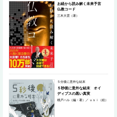
お経から読み解く未来予言
仏教コード
三木大雲（著）
５分後に意外な結末
５秒後に意外な結末 オイ
ディプスの黒い真実
桃戸ハル（編・著）
／
ｕｓｉ（絵）