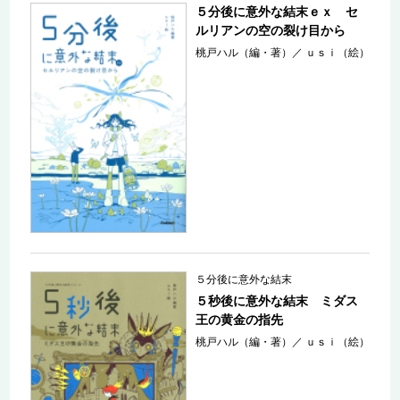
５分後に意外な結末ｅｘ セ
ルリアンの空の裂け目から
桃戸ハル（編・著）
／
ｕｓｉ（絵）
５分後に意外な結末
５秒後に意外な結末 ミダス
王の黄金の指先
桃戸ハル（編・著）
／
ｕｓｉ（絵）