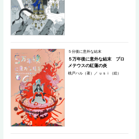
５分後に意外な結末
５万年後に意外な結末 プロ
メテウスの紅蓮の炎
桃戸ハル（著）
／
ｕｓｉ（絵）