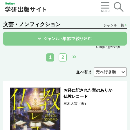
文芸・ノンフィクション
ジャンル一覧
1-10件 / 全2793件
1
2
並べ替え
お経に記された宝のありか
仏教レコード
三木大雲（著）