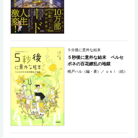
５分後に意外な結末
５秒後に意外な結末 ペルセ
ポネの百花繚乱の地獄
桃戸ハル（編・著）
／
ｕｓｉ（絵）