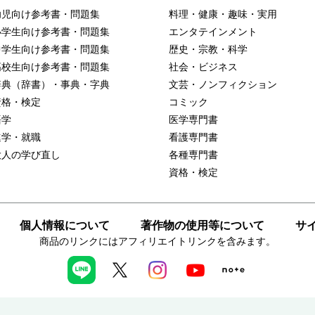
幼児向け参考書・問題集
料理・健康・趣味・実用
小学生向け参考書・問題集
エンタテインメント
中学生向け参考書・問題集
歴史・宗教・科学
高校生向け参考書・問題集
社会・ビジネス
辞典（辞書）・事典・字典
文芸・ノンフィクション
資格・検定
コミック
語学
医学専門書
進学・就職
看護専門書
大人の学び直し
各種専門書
資格・検定
個人情報について
著作物の使用等について
サ
商品のリンクにはアフィリエイトリンクを含みます。