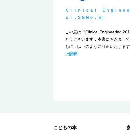
Ｃｌｉｎｉｃａｌ Ｅｎｇｉｎｅｅ
ｏｌ．２８Ｎｏ．５』
この度は『Clinical Engineeri
とうございます．本書におきまして
もに，以下のように訂正いたします
正誤表
こどもの本