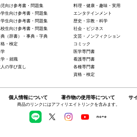
幼児向け参考書・問題集
料理・健康・趣味・実用
小学生向け参考書・問題集
エンタテインメント
中学生向け参考書・問題集
歴史・宗教・科学
高校生向け参考書・問題集
社会・ビジネス
辞典（辞書）・事典・字典
文芸・ノンフィクション
資格・検定
コミック
語学
医学専門書
進学・就職
看護専門書
大人の学び直し
各種専門書
資格・検定
個人情報について
著作物の使用等について
サ
商品のリンクにはアフィリエイトリンクを含みます。