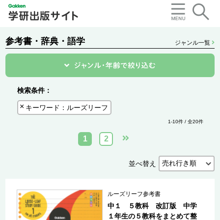
参考書・辞典・語学
ジャンル一覧
検索条件：
キーワード：ルーズリーフ
1-10件 / 全20件
1
2
並べ替え
ルーズリーフ参考書
中１ ５教科 改訂版 中学
１年生の５教科をまとめて整