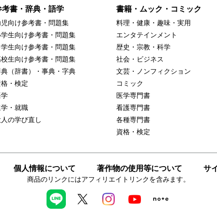
参考書・辞典・語学
書籍・ムック・コミック
幼児向け参考書・問題集
料理・健康・趣味・実用
小学生向け参考書・問題集
エンタテインメント
中学生向け参考書・問題集
歴史・宗教・科学
高校生向け参考書・問題集
社会・ビジネス
辞典（辞書）・事典・字典
文芸・ノンフィクション
資格・検定
コミック
語学
医学専門書
進学・就職
看護専門書
大人の学び直し
各種専門書
資格・検定
個人情報について
著作物の使用等について
サ
商品のリンクにはアフィリエイトリンクを含みます。