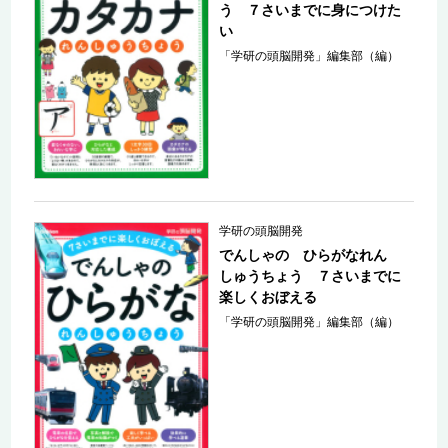
う ７さいまでに身につけた
い
「学研の頭脳開発」編集部（編）
学研の頭脳開発
でんしゃの ひらがなれん
しゅうちょう ７さいまでに
楽しくおぼえる
「学研の頭脳開発」編集部（編）