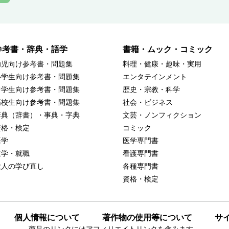
参考書・辞典・語学
書籍・ムック・コミック
幼児向け参考書・問題集
料理・健康・趣味・実用
小学生向け参考書・問題集
エンタテインメント
中学生向け参考書・問題集
歴史・宗教・科学
高校生向け参考書・問題集
社会・ビジネス
辞典（辞書）・事典・字典
文芸・ノンフィクション
資格・検定
コミック
語学
医学専門書
進学・就職
看護専門書
大人の学び直し
各種専門書
資格・検定
個人情報について
著作物の使用等について
サ