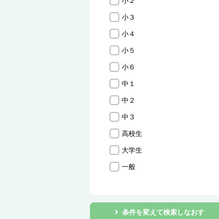
小２
小３
小４
小５
小６
中１
中２
中３
高校生
大学生
一般
条件を変えて検索しなおす