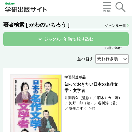
著者検索 [ かわのいちろう ]
ジャンル一覧
1-3件 / 全3件
並べ替え
学習関連単品
知っておきたい日本の名作文
学・文学者
井関義久（監修）
／
萌木ミカ（著）
／
河野一郎（著）
／
谷川淳（著）
／
粟生こずえ（作）