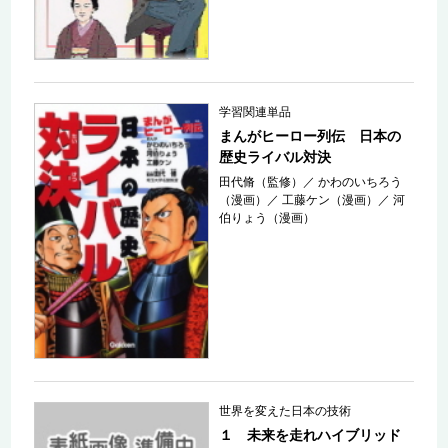
学習関連単品
まんがヒーロー列伝 日本の
歴史ライバル対決
田代脩（監修）
／
かわのいちろう
（漫画）
／
工藤ケン（漫画）
／
河
伯りょう（漫画）
世界を変えた日本の技術
１ 未来を走れハイブリッド