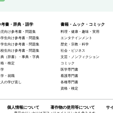
参考書・辞典・語学
書籍・ムック・コミック
幼児向け参考書・問題集
料理・健康・趣味・実用
小学生向け参考書・問題集
エンタテインメント
中学生向け参考書・問題集
歴史・宗教・科学
高校生向け参考書・問題集
社会・ビジネス
辞典（辞書）・事典・字典
文芸・ノンフィクション
資格・検定
コミック
語学
医学専門書
進学・就職
看護専門書
大人の学び直し
各種専門書
資格・検定
個人情報について
著作物の使用等について
サ