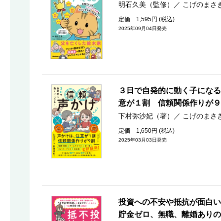
明石久美（監修）
／
こげのまさ
定価 1,595円 (税込)
2025年09月04日発売
３日で自発的に動く子になる
意が１割 信頼関係作りが９
下村弥沙妃（著）
／
こげのまさ
定価 1,650円 (税込)
2025年03月03日発売
投資への不安や抵抗が面白い
貯金ゼロ、無職、離婚ありの