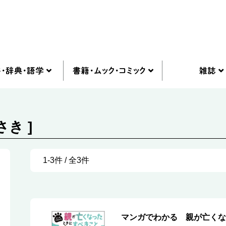
き ]
1-3件 / 全3件
マンガでわかる 親が亡く