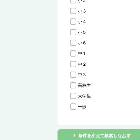
小２
小３
小４
小５
小６
中１
中２
中３
高校生
大学生
一般
条件を変えて検索しなおす