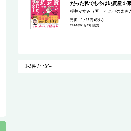
だった私でも今は純資産１億
櫻井かすみ（著）
／
こげのまさ
定価 1,485円 (税込)
2024年04月25日発売
1-3件 / 全3件