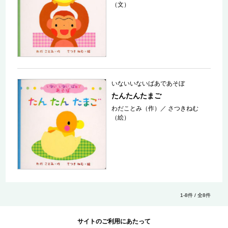
（文）
いないいないばあであそぼ
たんたんたまご
わだことみ（作）
／
さつきねむ
（絵）
1-8件 / 全8件
サイトのご利用にあたって