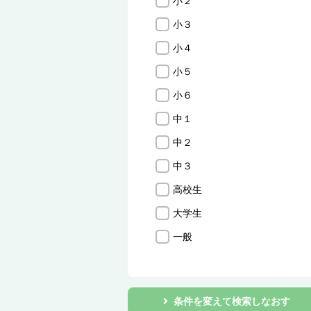
小２
小３
小４
小５
小６
中１
中２
中３
高校生
大学生
一般
条件を変えて検索しなおす