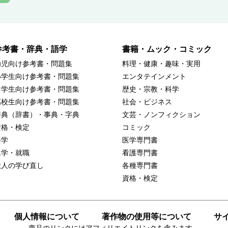
参考書・辞典・語学
書籍・ムック・コミック
幼児向け参考書・問題集
料理・健康・趣味・実用
小学生向け参考書・問題集
エンタテインメント
中学生向け参考書・問題集
歴史・宗教・科学
高校生向け参考書・問題集
社会・ビジネス
辞典（辞書）・事典・字典
文芸・ノンフィクション
資格・検定
コミック
語学
医学専門書
進学・就職
看護専門書
大人の学び直し
各種専門書
資格・検定
個人情報について
著作物の使用等について
サ