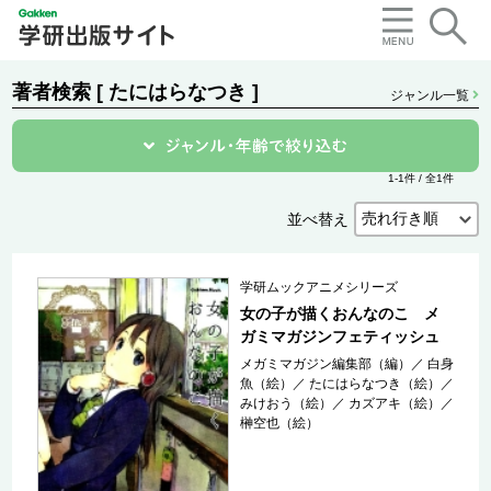
著者検索 [ たにはらなつき ]
ジャンル一覧
1-1件 / 全1件
並べ替え
学研ムックアニメシリーズ
女の子が描くおんなのこ メ
ガミマガジンフェティッシュ
メガミマガジン編集部（編）
／
白身
魚（絵）
／
たにはらなつき（絵）
／
みけおう（絵）
／
カズアキ（絵）
／
榊空也（絵）