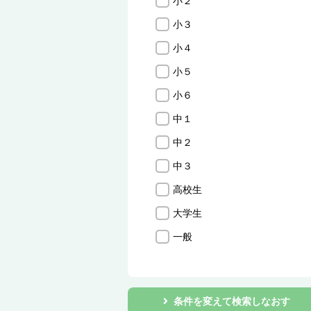
小２
小３
小４
小５
小６
中１
中２
中３
高校生
大学生
一般
条件を変えて検索しなおす