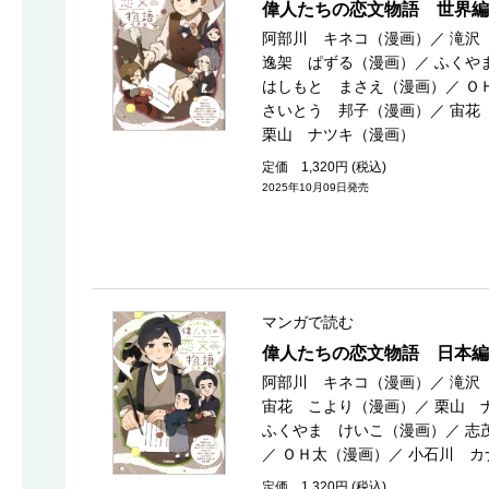
偉人たちの恋文物語 世界編
阿部川 キネコ（漫画）
／
滝沢
逸架 ぱずる（漫画）
／
ふくや
はしもと まさえ（漫画）
／
Ｏ
さいとう 邦子（漫画）
／
宙花
栗山 ナツキ（漫画）
定価 1,320円 (税込)
2025年10月09日発売
マンガで読む
偉人たちの恋文物語 日本編
阿部川 キネコ（漫画）
／
滝沢
宙花 こより（漫画）
／
栗山 
ふくやま けいこ（漫画）
／
志
／
ＯＨ太（漫画）
／
小石川 カ
定価 1,320円 (税込)