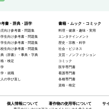
参考書・辞典・語学
書籍・ムック・コミック
幼児向け参考書・問題集
料理・健康・趣味・実用
小学生向け参考書・問題集
エンタテインメント
中学生向け参考書・問題集
歴史・宗教・科学
高校生向け参考書・問題集
社会・ビジネス
辞典（辞書）・事典・字典
文芸・ノンフィクション
資格・検定
コミック
語学
医学専門書
進学・就職
看護専門書
大人の学び直し
各種専門書
資格・検定
個人情報について
著作物の使用等について
サ