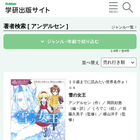
著者検索 [ アンデルセン ]
ジャンル一覧
1-4件 / 全4件
並べ替え
１０歳までに読みたい世界名作ｐｌ
ｕｓ
雪の女王
アンデルセン（作）
／
岡田好惠
（編・訳）
／
くろでこ（絵）
／
佐
藤久美子（監修）
／
横山洋子（監
修）