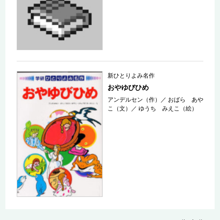
新ひとりよみ名作
おやゆびひめ
アンデルセン（作）
／
おばら あや
こ（文）
／
ゆうち みえこ（絵）