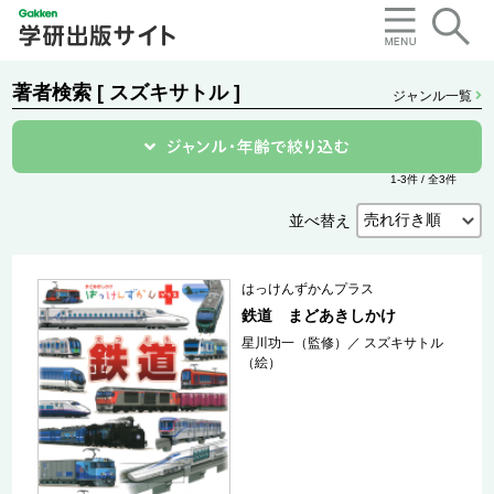
著者検索 [ スズキサトル ]
ジャンル一覧
1-3件 / 全3件
並べ替え
はっけんずかんプラス
鉄道 まどあきしかけ
星川功一（監修）
／
スズキサトル
（絵）