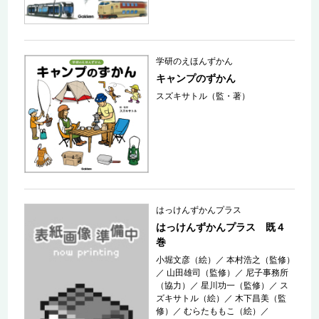
学研のえほんずかん
キャンプのずかん
スズキサトル（監・著）
はっけんずかんプラス
はっけんずかんプラス 既４
巻
小堀文彦（絵）
／
本村浩之（監修）
／
山田雄司（監修）
／
尼子事務所
（協力）
／
星川功一（監修）
／
ス
ズキサトル（絵）
／
木下昌美（監
修）
／
むらたももこ（絵）
／