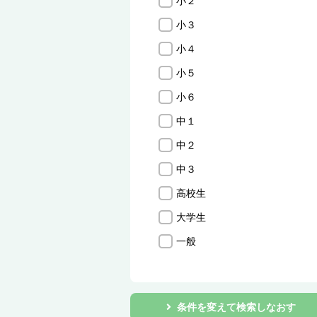
小２
小３
小４
小５
小６
中１
中２
中３
高校生
大学生
一般
条件を変えて検索しなおす