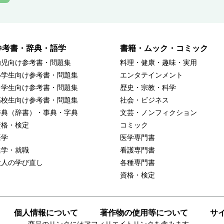
参考書・辞典・語学
書籍・ムック・コミック
幼児向け参考書・問題集
料理・健康・趣味・実用
小学生向け参考書・問題集
エンタテインメント
中学生向け参考書・問題集
歴史・宗教・科学
高校生向け参考書・問題集
社会・ビジネス
辞典（辞書）・事典・字典
文芸・ノンフィクション
資格・検定
コミック
語学
医学専門書
進学・就職
看護専門書
大人の学び直し
各種専門書
資格・検定
個人情報について
著作物の使用等について
サ