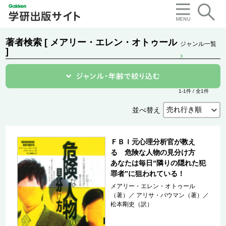
著者検索 [ メアリー・エレン・オトゥール
ジャンル一覧
]
1-1件 / 全1件
並べ替え
ＦＢＩ元心理分析官が教え
る 危険な人物の見分け方
あなたは毎日“隣りの隠れた犯
罪者”に狙われている！
メアリー・エレン・オトゥール
（著）
／
アリサ・バウマン（著）
／
松本剛史（訳）