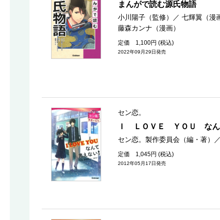
まんがで読む源氏物語
小川陽子（監修）
／
七輝翼（漫
藤森カンナ（漫画）
定価 1,100円 (税込)
2022年09月29日発売
セン恋。
Ｉ ＬＯＶＥ ＹＯＵ なん
セン恋。製作委員会（編・著）
定価 1,045円 (税込)
2012年05月17日発売