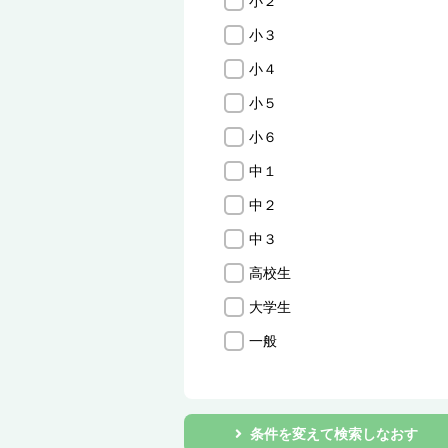
小２
小３
小４
小５
小６
中１
中２
中３
高校生
大学生
一般
条件を変えて検索しなおす