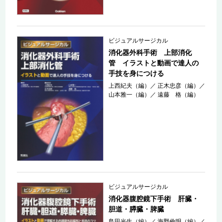
ビジュアルサージカル
消化器外科手術 上部消化
管 イラストと動画で達人の
手技を身につける
上西紀夫（編）
／
正木忠彦（編）
／
山本雅一（編）
／
遠藤 格（編）
ビジュアルサージカル
消化器腹腔鏡下手術 肝臓・
胆道・膵臓・脾臓
島田光生（編）
／
海野倫明（編）
／