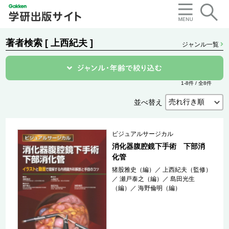
著者検索 [ 上西紀夫 ]
ジャンル一覧
1-8件 / 全8件
並べ替え
ビジュアルサージカル
消化器腹腔鏡下手術 下部消
化管
猪股雅史（編）
／
上西紀夫（監修）
／
瀬戸泰之（編）
／
島田光生
（編）
／
海野倫明（編）