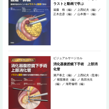
ラストと動画で学ぶ
遠藤 格（編）
／
上西紀夫（編）
／
正木忠彦（編）
／
山本雅一（編）
ビジュアルサージカル
消化器腹腔鏡下手術 上部消
化管
瀬戸泰之（編）
／
上西紀夫（監修）
／
猪股雅史（編）
／
島田光生
（編）
／
海野倫明（編）