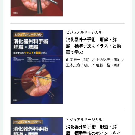
ビジュアルサージカル
消化器外科手術 肝臓・脾
臓 標準手技をイラストと動
画で学ぶ
山本雅一（編）
／
上西紀夫（編）
／
正木忠彦（編）
／
遠藤 格（編）
ビジュアルサージカル
消化器外科手術 胆道・膵
臓 標準手技のポイントをイ