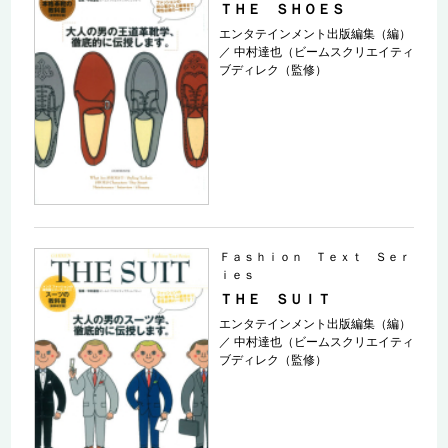
ＴＨＥ ＳＨＯＥＳ
エンタテインメント出版編集（編）
／
中村達也（ビームスクリエイティ
ブディレク（監修）
Ｆａｓｈｉｏｎ Ｔｅｘｔ Ｓｅｒ
ｉｅｓ
ＴＨＥ ＳＵＩＴ
エンタテインメント出版編集（編）
／
中村達也（ビームスクリエイティ
ブディレク（監修）