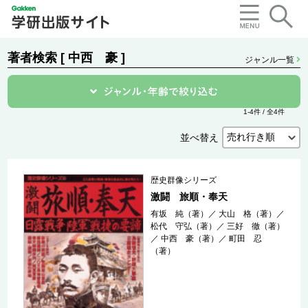
著者検索 [ 中西 豪 ]
ジャンル一覧
1-4件 / 全4件
並べ替え
歴史群像シリーズ
激闘 旅順・奉天
有坂 純（著）
／
大山 格（著）
／
松代 守弘（著）
／
三好 徹（著）
／
中西 豪（著）
／
町田 忍
（著）