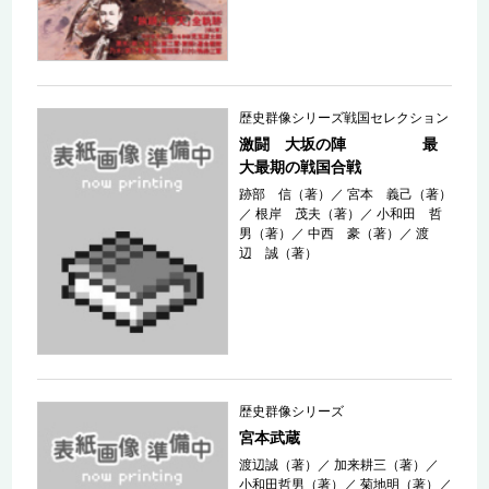
歴史群像シリーズ戦国セレクション
激闘 大坂の陣 最
大最期の戦国合戦
跡部 信（著）
／
宮本 義己（著）
／
根岸 茂夫（著）
／
小和田 哲
男（著）
／
中西 豪（著）
／
渡
辺 誠（著）
歴史群像シリーズ
宮本武蔵
渡辺誠（著）
／
加来耕三（著）
／
小和田哲男（著）
／
菊地明（著）
／