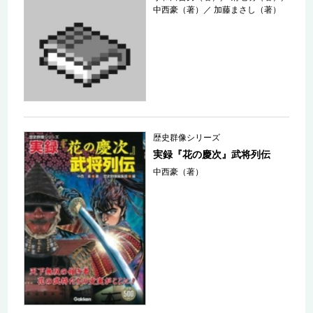
中西豪（著）
／
加藤まさし（著）
歴史群像シリーズ
実録『花の慶次』武将列伝
中西豪（著）