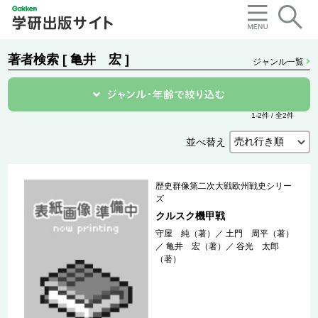
著者検索 [ 亀井 宏 ]
ジャンル一覧
1-2件 / 全2件
並べ替え
歴史群像第二次大戦欧州戦史シリー
ズ
クルスク機甲戦
守屋 純（著）
／
土門 周平（著）
／
亀井 宏（著）
／
谷光 太郎
（著）