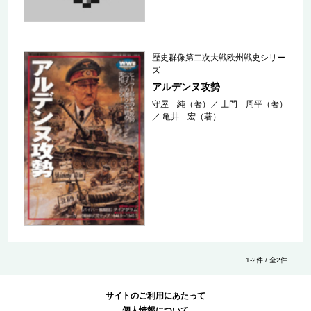
歴史群像第二次大戦欧州戦史シリー
ズ
アルデンヌ攻勢
守屋 純（著）
／
土門 周平（著）
／
亀井 宏（著）
1-2件 / 全2件
サイトのご利用にあたって
個人情報について