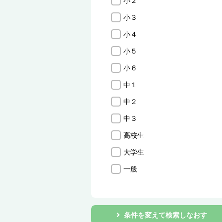
小２
小３
小４
小５
小６
中１
中２
中３
高校生
大学生
一般
条件を変えて検索しなおす