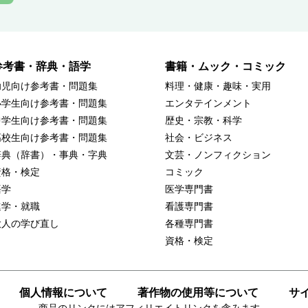
参考書・辞典・語学
書籍・ムック・コミック
幼児向け参考書・問題集
料理・健康・趣味・実用
小学生向け参考書・問題集
エンタテインメント
中学生向け参考書・問題集
歴史・宗教・科学
高校生向け参考書・問題集
社会・ビジネス
辞典（辞書）・事典・字典
文芸・ノンフィクション
資格・検定
コミック
語学
医学専門書
進学・就職
看護専門書
大人の学び直し
各種専門書
資格・検定
個人情報について
著作物の使用等について
サ