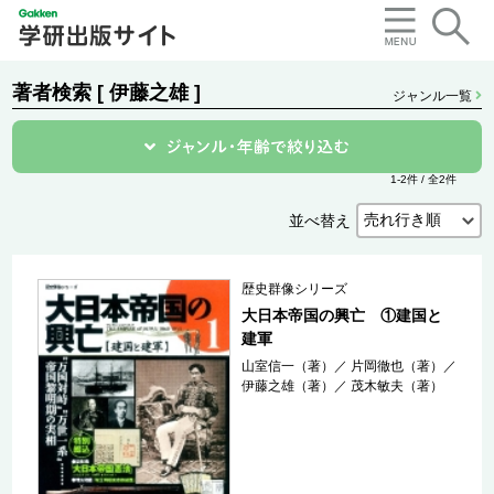
著者検索 [ 伊藤之雄 ]
ジャンル一覧
1-2件 / 全2件
並べ替え
歴史群像シリーズ
大日本帝国の興亡 ①建国と
建軍
山室信一（著）
／
片岡徹也（著）
／
伊藤之雄（著）
／
茂木敏夫（著）