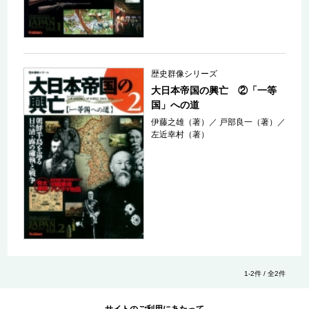
歴史群像シリーズ
大日本帝国の興亡 ②「一等
国」への道
伊藤之雄（著）
／
戸部良一（著）
／
左近幸村（著）
1-2件 / 全2件