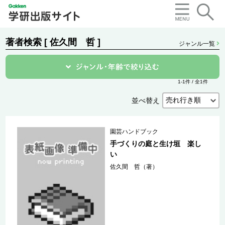
著者検索 [ 佐久間 哲 ]
ジャンル一覧
1-1件 / 全1件
並べ替え
園芸ハンドブック
手づくりの庭と生け垣 楽し
い
佐久間 哲（著）