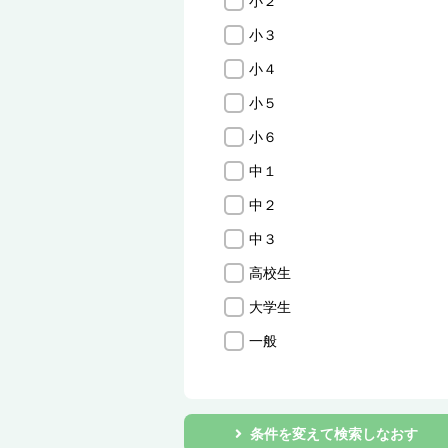
小２
小３
小４
小５
小６
中１
中２
中３
高校生
大学生
一般
条件を変えて検索しなおす