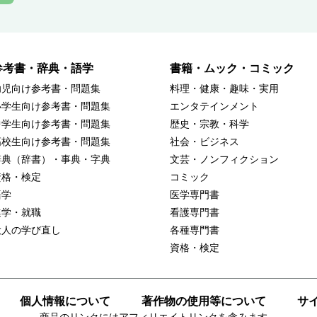
参考書・辞典・語学
書籍・ムック・コミック
幼児向け参考書・問題集
料理・健康・趣味・実用
小学生向け参考書・問題集
エンタテインメント
中学生向け参考書・問題集
歴史・宗教・科学
高校生向け参考書・問題集
社会・ビジネス
辞典（辞書）・事典・字典
文芸・ノンフィクション
資格・検定
コミック
語学
医学専門書
進学・就職
看護専門書
大人の学び直し
各種専門書
資格・検定
個人情報について
著作物の使用等について
サ