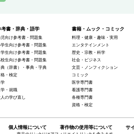
参考書・辞典・語学
書籍・ムック・コミック
幼児向け参考書・問題集
料理・健康・趣味・実用
小学生向け参考書・問題集
エンタテインメント
中学生向け参考書・問題集
歴史・宗教・科学
高校生向け参考書・問題集
社会・ビジネス
辞典（辞書）・事典・字典
文芸・ノンフィクション
資格・検定
コミック
語学
医学専門書
進学・就職
看護専門書
大人の学び直し
各種専門書
資格・検定
個人情報について
著作物の使用等について
サ