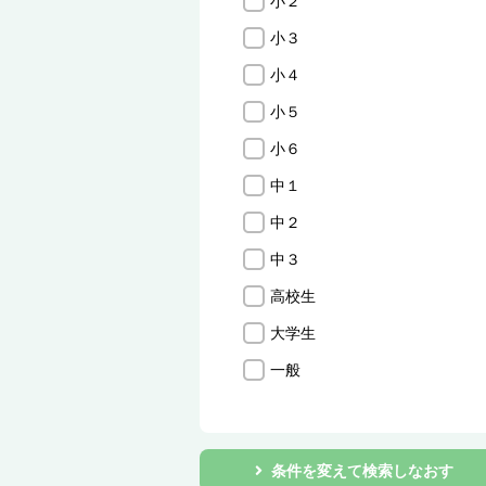
小２
小３
小４
小５
小６
中１
中２
中３
高校生
大学生
一般
条件を変えて検索しなおす