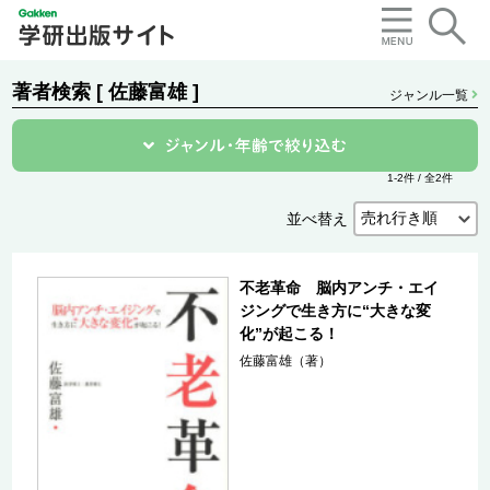
著者検索 [ 佐藤富雄 ]
ジャンル一覧
1-2件 / 全2件
並べ替え
不老革命 脳内アンチ・エイ
ジングで生き方に“大きな変
化”が起こる！
佐藤富雄（著）